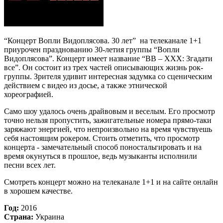
“Концерт Вопли Видоплясова. 30 лет” на телеканале 1+1
приурочен празднованию 30-летия группы “Вопли
Видоплясова”. Концерт имеет название “ВВ – ХХХ: Згадати
все”. Он состоит из трех частей описывающих жизнь рок-
группы. Зрителя удивит интересная задумка со сценическим
действием с видео из досье, а также этнической
хореографией.
Само шоу удалось очень драйвовым и веселым. Его просмотр
точно нельзя пропустить, зажигательные номера прямо-таки
заряжают энергией, что непроизвольно на время чувствуешь
себя настоящим рокером. Стоить отметить, что просмотр
концерта - замечательный способ поностальгировать и на
время окунуться в прошлое, ведь музыканты исполнили
песни всех лет.
Смотреть концерт можно на телеканале 1+1 и на сайте онлайн
в хорошем качестве.
Год:
2016
Страна:
Украина