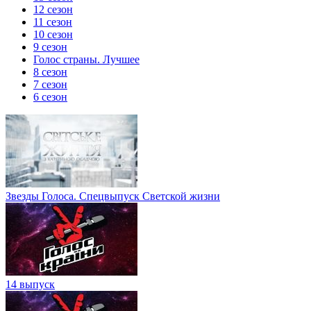
12 сезон
11 сезон
10 сезон
9 сезон
Голос страны. Лучшее
8 сезон
7 сезон
6 сезон
Звезды Голоса. Спецвыпуск Светской жизни
14 выпуск