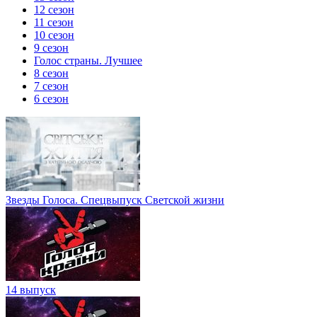
12 сезон
11 сезон
10 сезон
9 сезон
Голос страны. Лучшее
8 сезон
7 сезон
6 сезон
Звезды Голоса. Спецвыпуск Светской жизни
14 выпуск