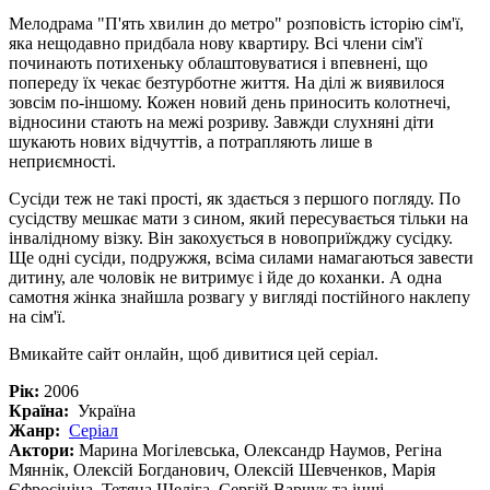
Мелодрама "П'ять хвилин до метро" розповість історію сім'ї,
яка нещодавно придбала нову квартиру. Всі члени сім'ї
починають потихеньку облаштовуватися і впевнені, що
попереду їх чекає безтурботне життя. На ділі ж виявилося
зовсім по-іншому. Кожен новий день приносить колотнечі,
відносини стають на межі розриву. Завжди слухняні діти
шукають нових відчуттів, а потрапляють лише в
неприємності.
Сусіди теж не такі прості, як здається з першого погляду. По
сусідству мешкає мати з сином, який пересувається тільки на
інвалідному візку. Він закохується в новоприїжджу сусідку.
Ще одні сусіди, подружжя, всіма силами намагаються завести
дитину, але чоловік не витримує і йде до коханки. А одна
самотня жінка знайшла розвагу у вигляді постійного наклепу
на сім'ї.
Вмикайте сайт онлайн, щоб дивитися цей серіал.
Рік:
2006
Країна:
Україна
Жанр:
Серіал
Актори:
Марина Могілевська, Олександр Наумов, Регіна
Мяннік, Олексій Богданович, Олексій Шевченков, Марія
Єфросініна, Тетяна Шеліга, Сергій Варчук та інші.