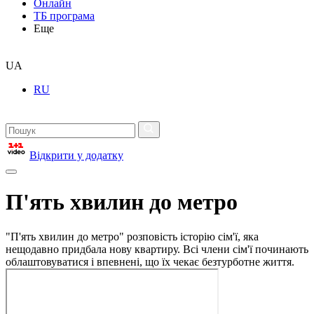
Онлайн
ТБ програма
Еще
UA
RU
Відкрити у додатку
П'ять хвилин до метро
"П'ять хвилин до метро" розповість історію сім'ї, яка
нещодавно придбала нову квартиру. Всі члени сім'ї починають
облаштовуватися і впевнені, що їх чекає безтурботне життя.