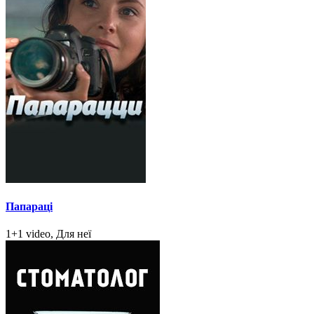
Папараці
1+1 video, Для неї