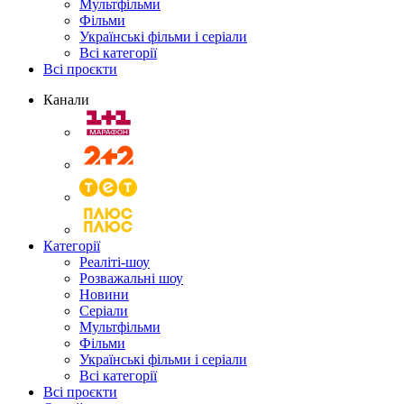
Мультфільми
Фільми
Українські фільми і серіали
Всі категорії
Всі проєкти
Канали
Категорії
Реаліті-шоу
Розважальні шоу
Новини
Серіали
Мультфільми
Фільми
Українські фільми і серіали
Всі категорії
Всі проєкти