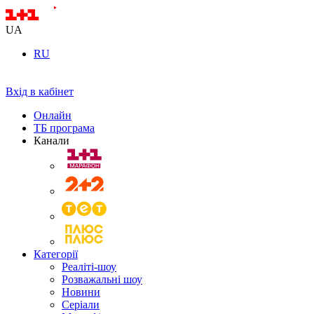
UA
RU
Вхід в кабінет
Онлайн
ТБ програма
Канали
Категорії
Реаліті-шоу
Розважальні шоу
Новини
Серіали