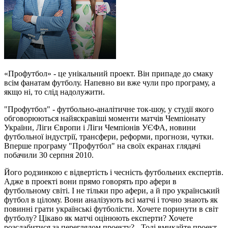
«Профутбол» - це унікальний проект. Він припаде до смаку
всім фанатам футболу. Напевно ви вже чули про програму, а
якщо ні, то слід надолужити.
"Профутбол" - футбольно-аналітичне ток-шоу, у студії якого
обговорюються найяскравіші моменти матчів Чемпіонату
України, Ліги Європи і Ліги Чемпіонів УЄФА, новини
футбольної індустрії, трансфери, реформи, прогнози, чутки.
Вперше програму "Профутбол" на своїх екранах глядачі
побачили 30 серпня 2010.
Його родзинкою є відвертість і чесність футбольних експертів.
Адже в проекті вони прямо говорять про афери в
футбольному світі. І не тільки про афери, а й про український
футбол в цілому. Вони аналізують всі матчі і точно знають як
повинні грати українські футболісти. Хочете поринути в світ
футболу? Цікаво як матчі оцінюють експерти? Хочете
розслабитися за переглядом проекту? - Тоді вмикайте проект