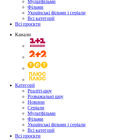
Мультфільми
Фільми
Українські фільми і серіали
Всі категорії
Всі проєкти
Канали
Категорії
Реаліті-шоу
Розважальні шоу
Новини
Серіали
Мультфільми
Фільми
Українські фільми і серіали
Всі категорії
Всі проєкти