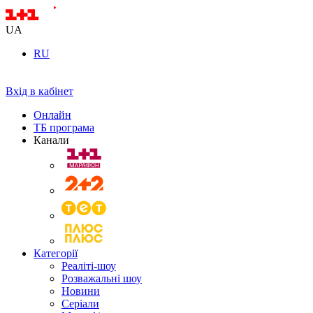
UA
RU
Вхід в кабінет
Онлайн
ТБ програма
Канали
Категорії
Реаліті-шоу
Розважальні шоу
Новини
Серіали