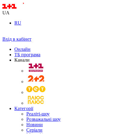
UA
RU
Вхід в кабінет
Онлайн
ТБ програма
Канали
Категорії
Реаліті-шоу
Розважальні шоу
Новини
Серіали