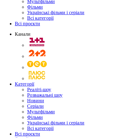
Мультфільми
Фільми
Українські фільми і серіали
Всі категорії
Всі проєкти
Канали
Категорії
Реаліті-шоу
Розважальні шоу
Новини
Серіали
Мультфільми
Фільми
Українські фільми і серіали
Всі категорії
Всі проєкти