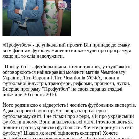
«Профутбол» - це унікальний проект. Він припаде до смаку
всім фанатам футболу. Напевно ви вже чули про програму, а
якщо ні, то слід надолужити.
"Профутбол" - футбольно-аналітичне ток-шоу, у студії якого
обговорюються найяскравіші моменти матчів Чемпіонату
України, Ліги Європи і Ліги Чемпіонів УЄФА, новини
футбольної індустрії, трансфери, реформи, прогнози, чутки.
Вперше програму "Профутбол" на своїх екранах глядачі
побачили 30 серпня 2010.
Його родзинкою є відвертість і чесність футбольних експертів.
Адже в проекті вони прямо говорять про афери в
футбольному світі. І не тільки про афери, а й про український
футбол в цілому. Вони аналізують всі матчі і точно знають як
повинні грати українські футболісти. Хочете поринути в світ
футболу? Цікаво як матчі оцінюють експерти? Хочете
розслабитися за переглядом проекту? - Тоді вмикайте проект