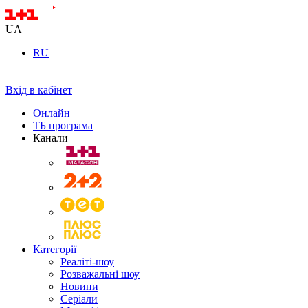
UA
RU
Вхід в кабінет
Онлайн
ТБ програма
Канали
Категорії
Реаліті-шоу
Розважальні шоу
Новини
Серіали