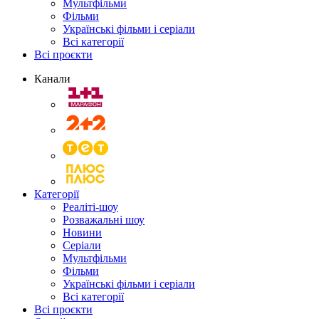
Мультфільми
Фільми
Українські фільми і серіали
Всі категорії
Всі проєкти
Канали
Категорії
Реаліті-шоу
Розважальні шоу
Новини
Серіали
Мультфільми
Фільми
Українські фільми і серіали
Всі категорії
Всі проєкти