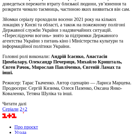
доведеться пережити втрату близької людини, ув’язнення та
розкрити чимало таємниць, частиною яких виявиться він сам.
Зйомки серіалу проходили восени 2021 року на кількох
локаціях у Києві та області, а також на пожежному полігоні
Державної служби України з надзвичайних ситуацій.
«Переслідуючи вогонь» знято за підтримки Державного
агентства України з питань кіно і Міністерства культури та
інформаційної політики України.
Головні ролі виконали:
Андрій Ісаєнко, Анастасія
Цимбалару, Олександр Печериця, Михайло Кришталь,
Євген Рачок, Мирослав Павліченко, Євгеній Ламах та
інші.
Режисер: Тарас Ткаченко. Автор сценарію — Лариса Марцева.
Продюсери: Сергій Кизима, Олеся Пазенко, Оксана Янко-
Коваленко, Тетяна Шуліка та інші.
Читати далі
Серіали
2+2
Про проєкт
Угода