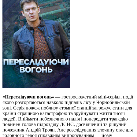
«Переслідуючи вогонь»
— гостросюжетний міні-серіал, події
якого розгортаються навколо підпалів лісу у Чорнобильській
зоні. Серія пожеж поблизу атомної станції загрожує стати для
країни страшною катастрофою та зруйнувати життя тисяч
людей. Впіймати небезпечного палія і попередити трагедію
повинен голова підрозділу ДСНС, досвідчений та рішучий
пожежник Андрій Троян. Але розслідування злочину стає для
головного героя справжнім випробуванням — йому