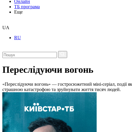
Онлайн
ТБ програма
Еще
UA
RU
Переслідуючи вогонь
«Переслідуючи вогонь» — гостросюжетний міні-серіал, події яко
страшною катастрофою та зруйнувати життя тисяч людей.