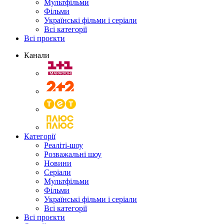
Мультфільми
Фільми
Українські фільми і серіали
Всі категорії
Всі проєкти
Канали
Категорії
Реаліті-шоу
Розважальні шоу
Новини
Серіали
Мультфільми
Фільми
Українські фільми і серіали
Всі категорії
Всі проєкти