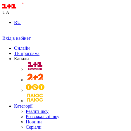
UA
RU
Вхід в кабінет
Онлайн
ТБ програма
Канали
Категорії
Реаліті-шоу
Розважальні шоу
Новини
Серіали