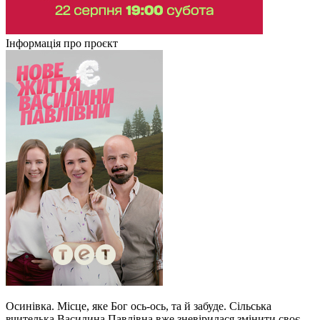
Інформація про проєкт
Осинівка. Місце, яке Бог ось-ось, та й забуде. Сільська
вчителька Василина Павлівна вже зневірилася змінити своє