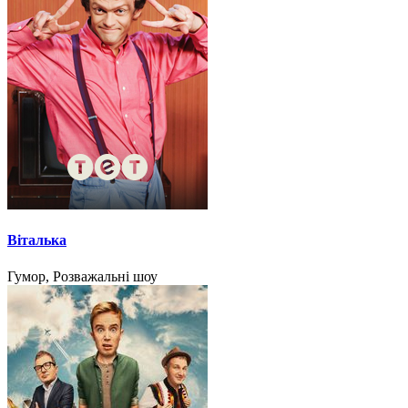
Віталька
Гумор, Розважальні шоу