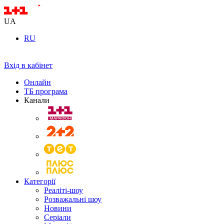
UA
RU
Вхід в кабінет
Онлайн
ТБ програма
Канали
Категорії
Реаліті-шоу
Розважальні шоу
Новини
Серіали