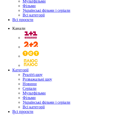
Мультфільми
Фільми
Українські фільми і серіали
Всі категорії
Всі проєкти
Канали
Категорії
Реаліті-шоу
Розважальні шоу
Новини
Серіали
Мультфільми
Фільми
Українські фільми і серіали
Всі категорії
Всі проєкти