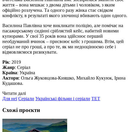
життя – вона мешкає з двома дітьми і чоловіком, з яким
офіційно розлучена. Та одного разу жінка стає свідком
конфлікту, в результаті якого злочинці вбивають один одного.
Василина Павлівна хоче викликати поліцію, але помічає на
пасажирському сидінні сріблястий кейс, набитий новими
купюрами. У свої 35 років вона здійснює перший
необдуманий вчинок – присвоює кейс з грошима. Втім, цей
серіал не про гроші, а про те, як ми недооцінюємо себе і
відмовляємося ризикувати.
Рік
: 2019
Жанр
: Серіал
Країна
: Україна
Актори
: Ольга Жуковцова-Кияшко, Михайло Кукуюк, Ірина
Кудашова.
Читати далі
Для неї
Серіали
Українські фільми і серіали
ТЕТ
Схожі проєкти