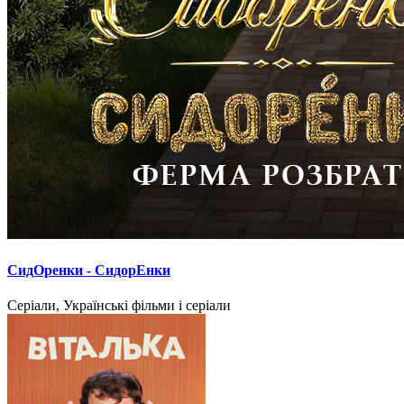
СидОренки - СидорЕнки
Серіали, Українські фільми і серіали