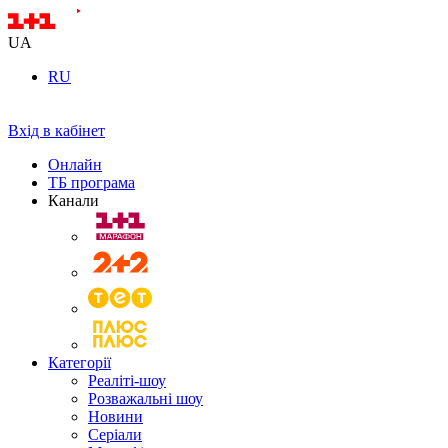
UA
RU
Вхід в кабінет
Онлайн
ТБ програма
Канали
Категорії
Реаліті-шоу
Розважальні шоу
Новини
Серіали