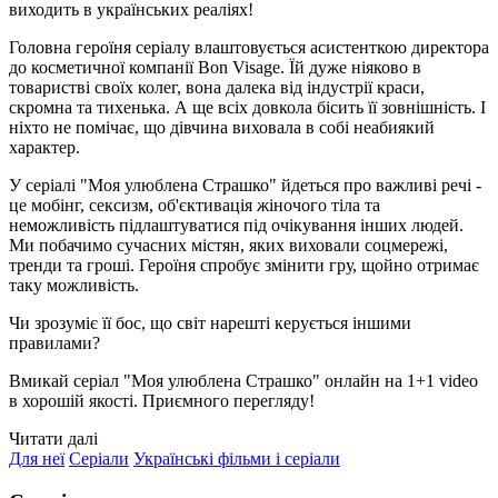
виходить в українських реаліях!
Головна героїня серіалу влаштовується асистенткою директора
до косметичної компанії Bon Visage. Їй дуже ніяково в
товаристві своїх колег, вона далека від індустрії краси,
скромна та тихенька. А ще всіх довкола бісить її зовнішність. І
ніхто не помічає, що дівчина виховала в собі неабиякий
характер.
У серіалі "Моя улюблена Страшко" йдеться про важливі речі -
це мобінг, сексизм, об'єктивація жіночого тіла та
неможливість підлаштуватися під очікування інших людей.
Ми побачимо сучасних містян, яких виховали соцмережі,
тренди та гроші. Героїня спробує змінити гру, щойно отримає
таку можливість.
Чи зрозуміє її бос, що світ нарешті керується іншими
правилами?
Вмикай серіал "Моя улюблена Страшко" онлайн на 1+1 video
в хорошій якості. Приємного перегляду!
Читати далі
Для неї
Серіали
Українські фільми і серіали