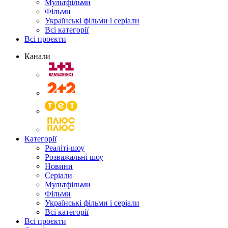
Мультфільми
Фільми
Українські фільми і серіали
Всі категорії
Всі проєкти
Канали
Категорії
Реаліті-шоу
Розважальні шоу
Новини
Серіали
Мультфільми
Фільми
Українські фільми і серіали
Всі категорії
Всі проєкти