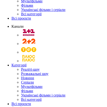
Мультфільми
Фільми
Українські фільми і серіали
Всі категорії
Всі проєкти
Канали
Категорії
Реаліті-шоу
Розважальні шоу
Новини
Серіали
Мультфільми
Фільми
Українські фільми і серіали
Всі категорії
Всі проєкти