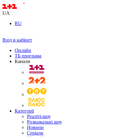
UA
RU
Вхід в кабінет
Онлайн
ТБ програма
Канали
Категорії
Реаліті-шоу
Розважальні шоу
Новини
Серіали