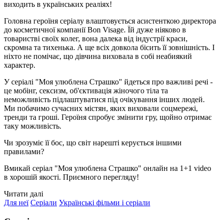
виходить в українських реаліях!
Головна героїня серіалу влаштовується асистенткою директора
до косметичної компанії Bon Visage. Їй дуже ніяково в
товаристві своїх колег, вона далека від індустрії краси,
скромна та тихенька. А ще всіх довкола бісить її зовнішність. І
ніхто не помічає, що дівчина виховала в собі неабиякий
характер.
У серіалі "Моя улюблена Страшко" йдеться про важливі речі -
це мобінг, сексизм, об'єктивація жіночого тіла та
неможливість підлаштуватися під очікування інших людей.
Ми побачимо сучасних містян, яких виховали соцмережі,
тренди та гроші. Героїня спробує змінити гру, щойно отримає
таку можливість.
Чи зрозуміє її бос, що світ нарешті керується іншими
правилами?
Вмикай серіал "Моя улюблена Страшко" онлайн на 1+1 video
в хорошій якості. Приємного перегляду!
Читати далі
Для неї
Серіали
Українські фільми і серіали