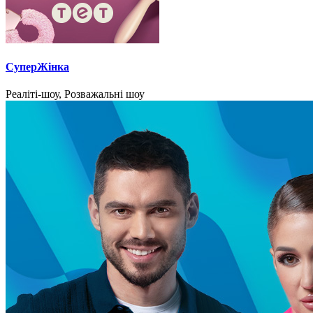
СуперЖінка
Реаліті-шоу, Розважальні шоу