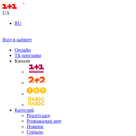
UA
RU
Вхід в кабінет
Онлайн
ТБ програма
Канали
Категорії
Реаліті-шоу
Розважальні шоу
Новини
Серіали