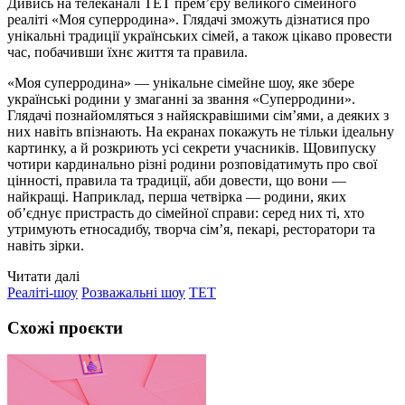
Дивись на телеканалі ТЕТ премʼєру великого сімейного
реаліті «Моя суперродина». Глядачі зможуть дізнатися про
унікальні традиції українських сімей, а також цікаво провести
час, побачивши їхнє життя та правила.
«Моя суперродина» — унікальне сімейне шоу, яке збере
українські родини у змаганні за звання «Суперродини».
Глядачі познайомляться з найяскравішими сімʼями, а деяких з
них навіть впізнають. На екранах покажуть не тільки ідеальну
картинку, а й розкриють усі секрети учасників. Щовипуску
чотири кардинально різні родини розповідатимуть про свої
цінності, правила та традиції, аби довести, що вони —
найкращі. Наприклад, перша четвірка — родини, яких
обʼєднує пристрасть до сімейної справи: серед них ті, хто
утримують етносадибу, творча сімʼя, пекарі, ресторатори та
навіть зірки.
Читати далі
Реаліті-шоу
Розважальні шоу
ТЕТ
Схожі проєкти