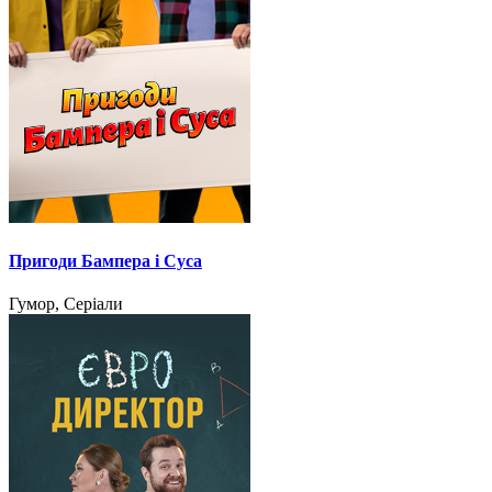
Пригоди Бампера і Суса
Гумор, Серіали