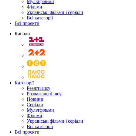
Мультфільми
Фільми
Українські фільми і серіали
Всі категорії
Всі проєкти
Канали
Категорії
Реаліті-шоу
Розважальні шоу
Новини
Серіали
Мультфільми
Фільми
Українські фільми і серіали
Всі категорії
Всі проєкти