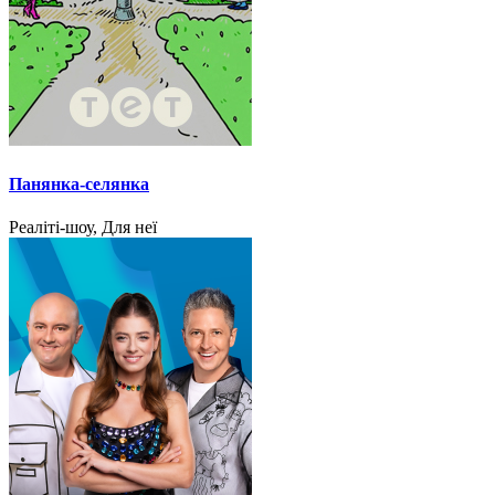
Панянка-селянка
Реаліті-шоу, Для неї