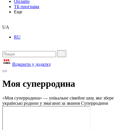
Онлайн
ТБ програма
Еще
UA
RU
Відкрити у додатку
Моя суперродина
«Моя суперродина» — унікальне сімейне шоу, яке збере
українські родини у змаганні за звання Суперродини