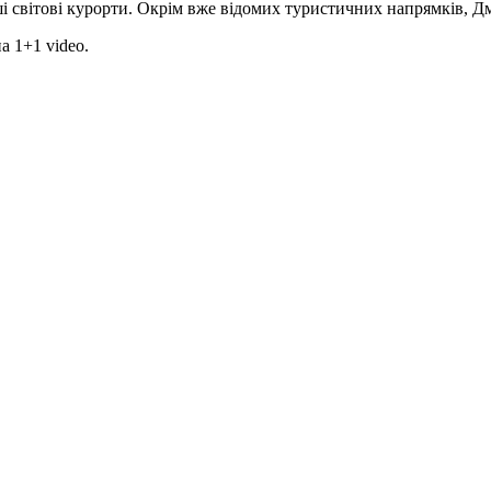
іші світові курорти. Окрім вже відомих туристичних напрямків, Д
 1+1 video.