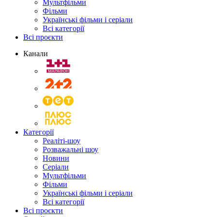
Мультфільми
Фільми
Українські фільми і серіали
Всі категорії
Всі проєкти
Канали
Категорії
Реаліті-шоу
Розважальні шоу
Новини
Серіали
Мультфільми
Фільми
Українські фільми і серіали
Всі категорії
Всі проєкти