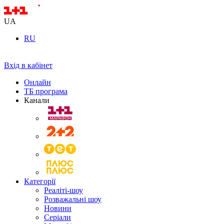
UA
RU
Вхід в кабінет
Онлайн
ТБ програма
Канали
Категорії
Реаліті-шоу
Розважальні шоу
Новини
Серіали