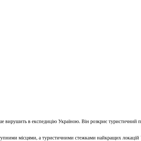
 вирушить в експедицію Україною. Він розкриє туристичний пот
тупними місцями, а туристичними стежками найкращих локацій У