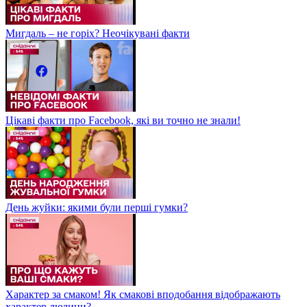
Мигдаль – не горіх? Неочікувані факти
Цікаві факти про Facebook, які ви точно не знали!
День жуйки: якими були перші гумки?
Характер за смаком! Як смакові вподобання відображають
характер людини?