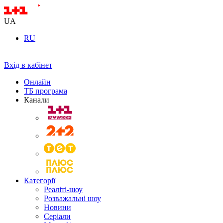
UA
RU
Вхід в кабінет
Онлайн
ТБ програма
Канали
Категорії
Реаліті-шоу
Розважальні шоу
Новини
Серіали