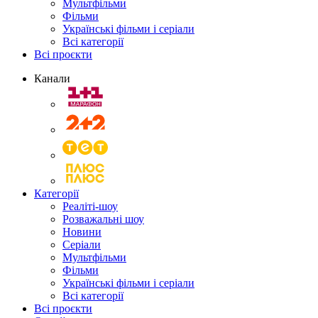
Мультфільми
Фільми
Українські фільми і серіали
Всі категорії
Всі проєкти
Канали
Категорії
Реаліті-шоу
Розважальні шоу
Новини
Серіали
Мультфільми
Фільми
Українські фільми і серіали
Всі категорії
Всі проєкти