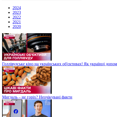
2024
2023
2022
2021
2020
Голлівудське кіно на українських об'єктивах! Як українці допом
Мигдаль – не горіх? Неочікувані факти