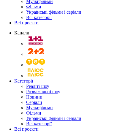
Мультфільми
Фільми
Українські фільми і серіали
Всі категорії
Всі проєкти
Канали
Категорії
Реаліті-шоу
Розважальні шоу
Новини
Серіали
Мультфільми
Фільми
Українські фільми і серіали
Всі категорії
Всі проєкти