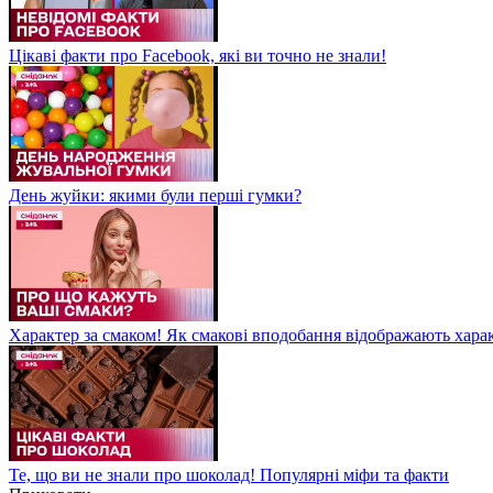
Цікаві факти про Facebook, які ви точно не знали!
День жуйки: якими були перші гумки?
Характер за смаком! Як смакові вподобання відображають хар
Те, що ви не знали про шоколад! Популярні міфи та факти