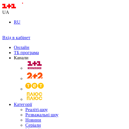
UA
RU
Вхід в кабінет
Онлайн
ТБ програма
Канали
Категорії
Реаліті-шоу
Розважальні шоу
Новини
Серіали