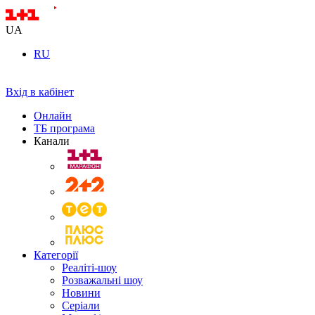
UA
RU
Вхід в кабінет
Онлайн
ТБ програма
Канали
Категорії
Реаліті-шоу
Розважальні шоу
Новини
Серіали