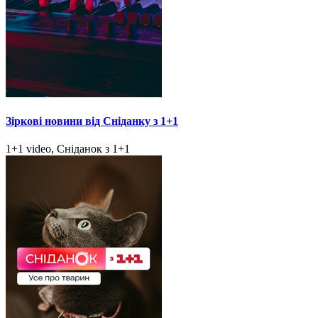
Зіркові новини від Сніданку з 1+1
1+1 video, Сніданок з 1+1