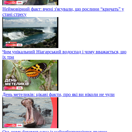
Неймовірний факт: вчені з'ясували, що рослини “кричать” у
стані стресу
Чим унікальний Ніагарський водоспад і чому вважається, що
їх три
День метеликів: цікаві факти, про які ви ніколи не чули
Ось чому бегемот одна із найнебезпечніших тварин