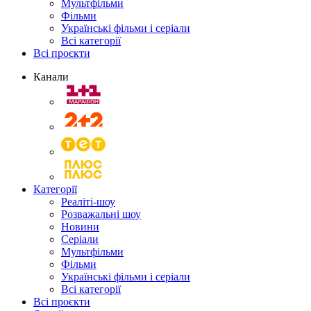
Мультфільми
Фільми
Українські фільми і серіали
Всі категорії
Всі проєкти
Канали
Категорії
Реаліті-шоу
Розважальні шоу
Новини
Серіали
Мультфільми
Фільми
Українські фільми і серіали
Всі категорії
Всі проєкти