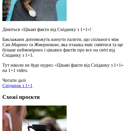
Дивіться «Цікаві факти від Сніданку з 1+1»!
Баклажани допоможуть кинути палити, що спільного між
Сан-Марино та Жмеринкою, яка пташка вміє сміятися та ще
більше неймовірних і цікавих фактів про все на світі від
Сніданку з 1+1.
Тут ніколи не буде нудно: «Цікаві факти від Сніданку з 1+1»
на 1+1 video.
Читати далі
Сніданок з 1+1
Схожі проєкти