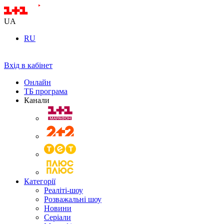
UA
RU
Вхід в кабінет
Онлайн
ТБ програма
Канали
Категорії
Реаліті-шоу
Розважальні шоу
Новини
Серіали