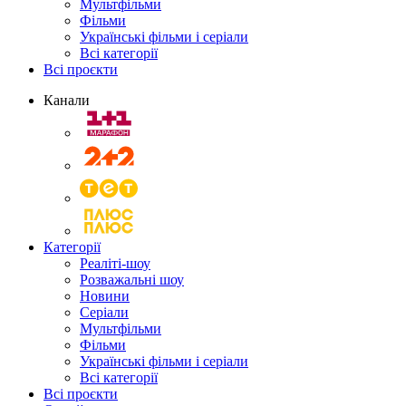
Мультфільми
Фільми
Українські фільми і серіали
Всі категорії
Всі проєкти
Канали
Категорії
Реаліті-шоу
Розважальні шоу
Новини
Серіали
Мультфільми
Фільми
Українські фільми і серіали
Всі категорії
Всі проєкти