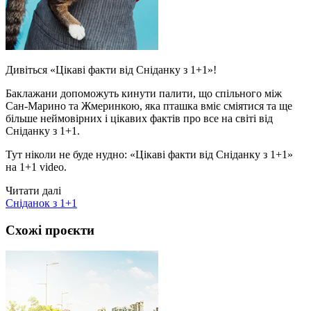
Дивіться «Цікаві факти від Сніданку з 1+1»!
Баклажани допоможуть кинути палити, що спільного між
Сан-Марино та Жмеринкою, яка пташка вміє сміятися та ще
більше неймовірних і цікавих фактів про все на світі від
Сніданку з 1+1.
Тут ніколи не буде нудно: «Цікаві факти від Сніданку з 1+1»
на 1+1 video.
Читати далі
Сніданок з 1+1
Схожі проєкти