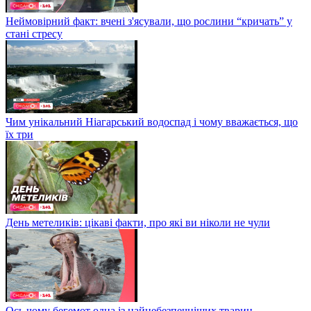
Неймовірний факт: вчені з'ясували, що рослини “кричать” у
стані стресу
Чим унікальний Ніагарський водоспад і чому вважається, що
їх три
День метеликів: цікаві факти, про які ви ніколи не чули
Ось чому бегемот одна із найнебезпечніших тварин