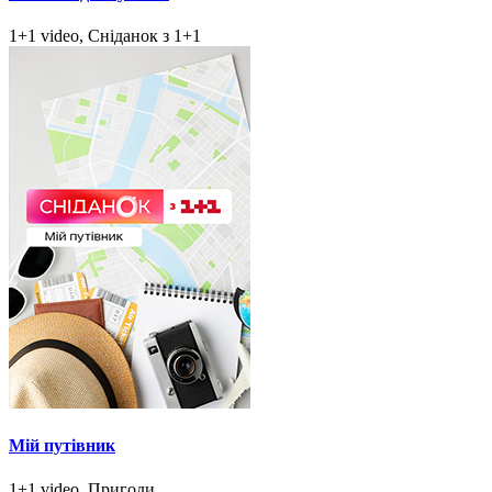
1+1 video, Сніданок з 1+1
Мій путівник
1+1 video, Пригоди