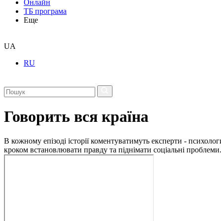
Онлайн
ТБ програма
Еще
UA
RU
Говорить вся країна
В кожному епізоді історії коментуватимуть експерти - психологи
кроком встановлювати правду та піднімати соціальні проблеми