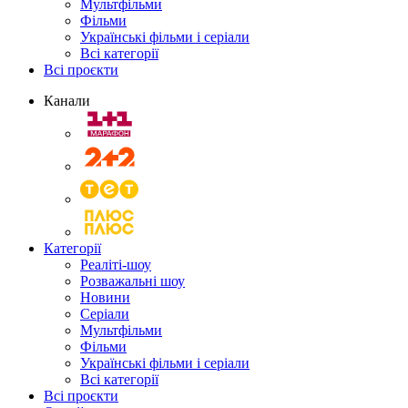
Мультфільми
Фільми
Українські фільми і серіали
Всі категорії
Всі проєкти
Канали
Категорії
Реаліті-шоу
Розважальні шоу
Новини
Серіали
Мультфільми
Фільми
Українські фільми і серіали
Всі категорії
Всі проєкти