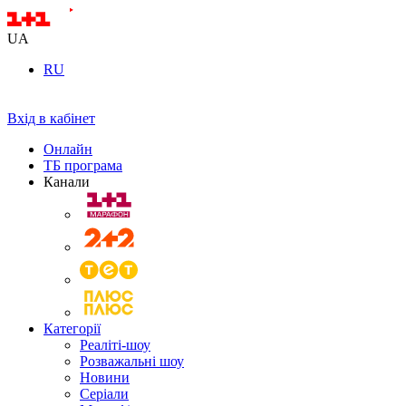
UA
RU
Вхід в кабінет
Онлайн
ТБ програма
Канали
Категорії
Реаліті-шоу
Розважальні шоу
Новини
Серіали