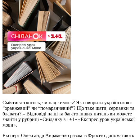
Сміятися з когось, чи над кимось? Як говорити українською:
“оранжевий” чи “помаранчевий”? Що таке шати, серпанки та
блавати? – Відповіді на ці та багато інших питань ви можете
знайти у рубриці «Сніданку з 1+1» «Експрес-урок української
мови».
Експерт Олександр Авраменко разом із Фросею допомагають