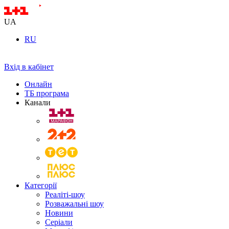
UA
RU
Вхід в кабінет
Онлайн
ТБ програма
Канали
Категорії
Реаліті-шоу
Розважальні шоу
Новини
Серіали