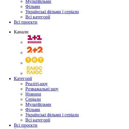
Мультфільми
Фільми
Українські фільми і серіали
Всі категорії
Всі проєкти
Канали
Категорії
Реаліті-шоу
Розважальні шоу
Новини
Серіали
Мультфільми
Фільми
Українські фільми і серіали
Всі категорії
Всі проєкти