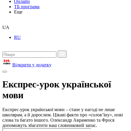
Онлайн
ТБ програма
Еще
UA
RU
Відкрити у додатку
Експрес-урок української
мови
Експрес-урок української мови – стане у нагоді не лише
школярам, а й дорослим. Цікаві факти про «солов’їну», нові
слова та багато іншого. Олександр Авраменко та Фрося
допоможуть збагатити ваш словниковий запас.