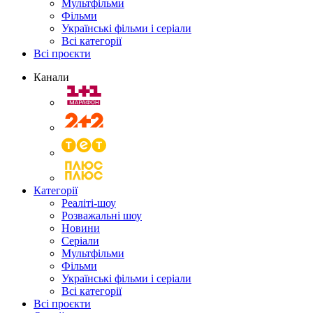
Мультфільми
Фільми
Українські фільми і серіали
Всі категорії
Всі проєкти
Канали
Категорії
Реаліті-шоу
Розважальні шоу
Новини
Серіали
Мультфільми
Фільми
Українські фільми і серіали
Всі категорії
Всі проєкти