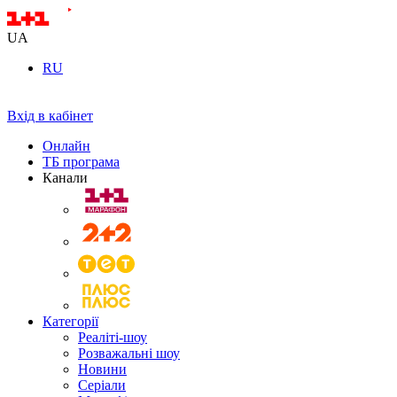
UA
RU
Вхід в кабінет
Онлайн
ТБ програма
Канали
Категорії
Реаліті-шоу
Розважальні шоу
Новини
Серіали