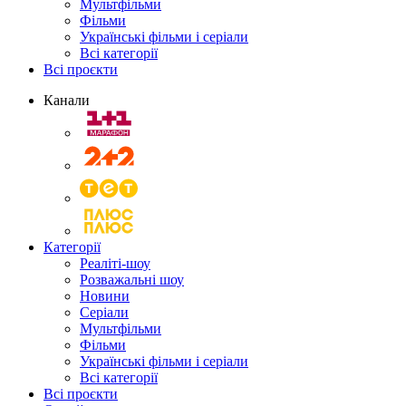
Мультфільми
Фільми
Українські фільми і серіали
Всі категорії
Всі проєкти
Канали
Категорії
Реаліті-шоу
Розважальні шоу
Новини
Серіали
Мультфільми
Фільми
Українські фільми і серіали
Всі категорії
Всі проєкти