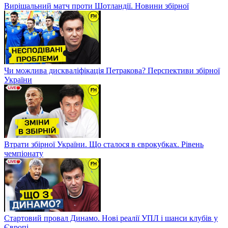
Вирішальний матч проти Шотландії. Новини збірної
Чи можлива дискваліфікація Петракова? Перспективи збірної
України
Втрати збірної України. Що сталося в єврокубках. Рівень
чемпіонату
Стартовий провал Динамо. Нові реалії УПЛ і шанси клубів у
Європі