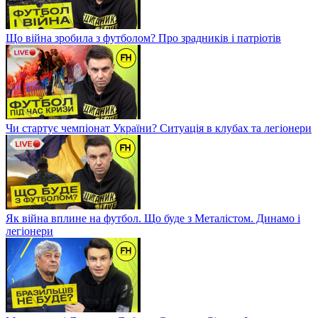
Що війна зробила з футболом? Про зрадників і патріотів
Чи стартує чемпіонат України? Ситуація в клубах та легіонери
Як війна вплине на футбол. Що буде з Металістом. Динамо і
легіонери