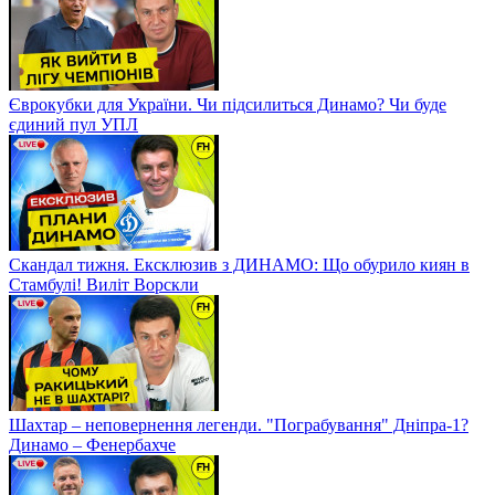
Єврокубки для України. Чи підсилиться Динамо? Чи буде
єдиний пул УПЛ
Скандал тижня. Ексклюзив з ДИНАМО: Що обурило киян в
Стамбулі! Виліт Ворскли
Шахтар – неповернення легенди. "Пограбування" Дніпра-1?
Динамо – Фенербахче