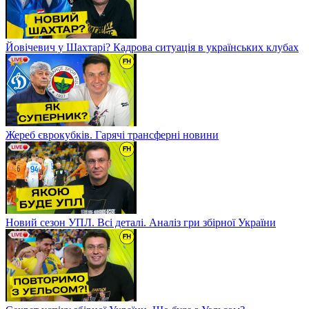
Йовічевич у Шахтарі? Кадрова ситуація в українських клубах
Жереб єврокубків. Гарячі трансферні новини
Новий сезон УПЛ. Всі деталі. Аналіз гри збірної України