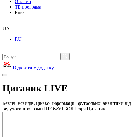
Онлайн
ТБ програма
Еще
UA
RU
Відкрити у додатку
Циганик LIVE
Безліч інсайдів, цікавої інформації і футбольної аналітики від
ведучого програми ПРОФУТБОЛ Ігоря Циганика