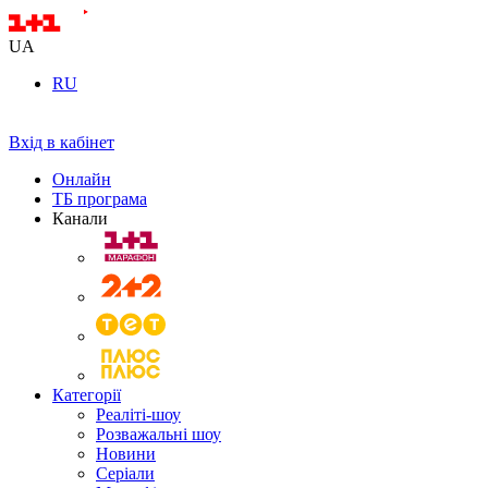
UA
RU
Вхід в кабінет
Онлайн
ТБ програма
Канали
Категорії
Реаліті-шоу
Розважальні шоу
Новини
Серіали