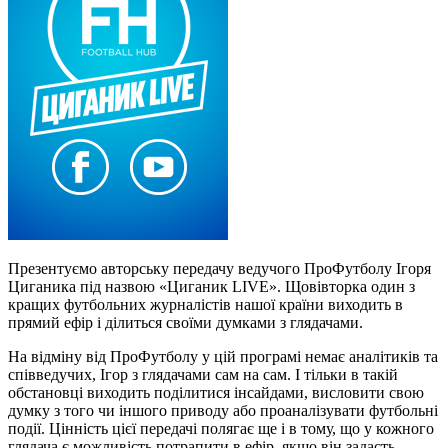
Презентуємо авторську передачу ведучого ПроФутболу Ігоря
Циганика під назвою «Циганик LIVE». Щовівторка один з
кращих футбольних журналістів нашої країни виходить в
прямий ефір і ділиться своїми думками з глядачами.
На відміну від ПроФутболу у цій програмі немає аналітиків та
співведучих, Ігор з глядачами сам на сам. І тільки в такій
обстановці виходить поділитися інсайдами, висловити свою
думку з того чи іншого приводу або проаналізувати футбольні
події. Цінність цієї передачі полягає ще і в тому, що у кожного
глядача є можливість потрапити в ефір, якщо він задасть