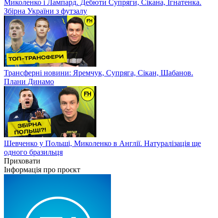
Миколенко і Лампард. Дебюти Супряги, Сікана, Ігнатенка.
Збірна України з футзалу
Трансферні новини: Яремчук, Супряга, Сікан, Шабанов.
Плани Динамо
Шевченко у Польші, Миколенко в Англії. Натуралізація ще
одного бразильця
Приховати
Інформація про проєкт