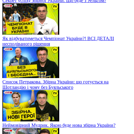
Секрет успіху збірної України. Що буде з Уельсом?
Як відбуватиметься Чемпіонат України?! ВСІ ДЕТАЛІ
несподіваного рішення
Список Петракова. Збірна України: що готується на
Шотландію і чому без Буяльського
Неймовірний Мудрик. Якою буде нова збірна України?