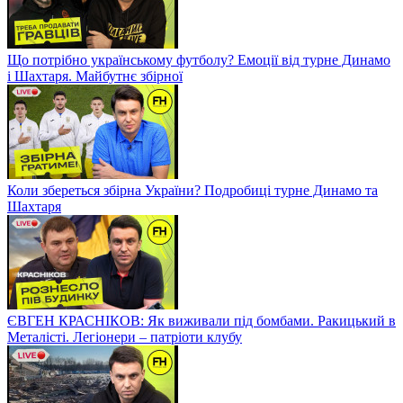
Що потрібно українському футболу? Емоції від турне Динамо
і Шахтаря. Майбутнє збірної
Коли збереться збірна України? Подробиці турне Динамо та
Шахтаря
ЄВГЕН КРАСНІКОВ: Як виживали під бомбами. Ракицький в
Металісті. Легіонери – патріоти клубу