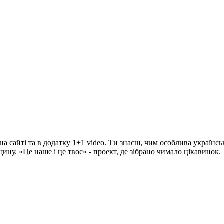
на сайті та в додатку 1+1 video. Ти знаєш, чим особлива українсь
ину. «Це наше і це твоє» - проект, де зібрано чимало цікавинок.