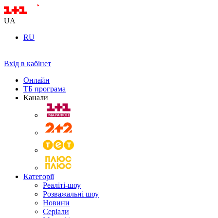
UA
RU
Вхід в кабінет
Онлайн
ТБ програма
Канали
Категорії
Реаліті-шоу
Розважальні шоу
Новини
Серіали