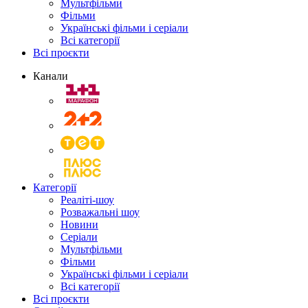
Мультфільми
Фільми
Українські фільми і серіали
Всі категорії
Всі проєкти
Канали
Категорії
Реаліті-шоу
Розважальні шоу
Новини
Серіали
Мультфільми
Фільми
Українські фільми і серіали
Всі категорії
Всі проєкти