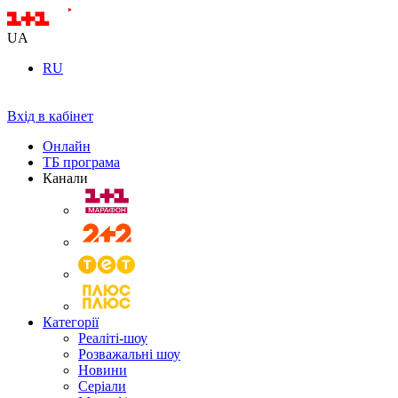
UA
RU
Вхід в кабінет
Онлайн
ТБ програма
Канали
Категорії
Реаліті-шоу
Розважальні шоу
Новини
Серіали