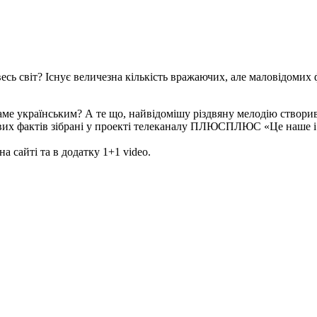
есь світ? Існує величезна кількість вражаючих, але маловідомих ф
ме українським? А те що, найвідомішу різдвяну мелодію створив
кавих фактів зібрані у проекті телеканалу ПЛЮСПЛЮС «Це наше і 
на сайті та в додатку 1+1 video.