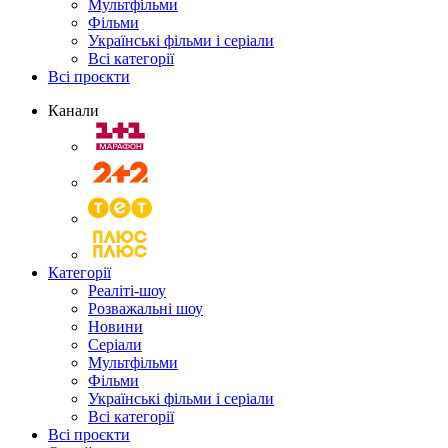
Мультфільми
Фільми
Українські фільми і серіали
Всі категорії
Всі проєкти
Канали
Категорії
Реаліті-шоу
Розважальні шоу
Новини
Серіали
Мультфільми
Фільми
Українські фільми і серіали
Всі категорії
Всі проєкти