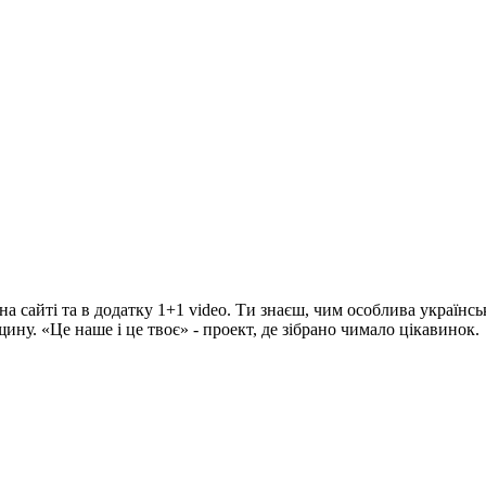
на сайті та в додатку 1+1 video. Ти знаєш, чим особлива українсь
ину. «Це наше і це твоє» - проект, де зібрано чимало цікавинок.