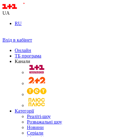
UA
RU
Вхід в кабінет
Онлайн
ТБ програма
Канали
Категорії
Реаліті-шоу
Розважальні шоу
Новини
Серіали