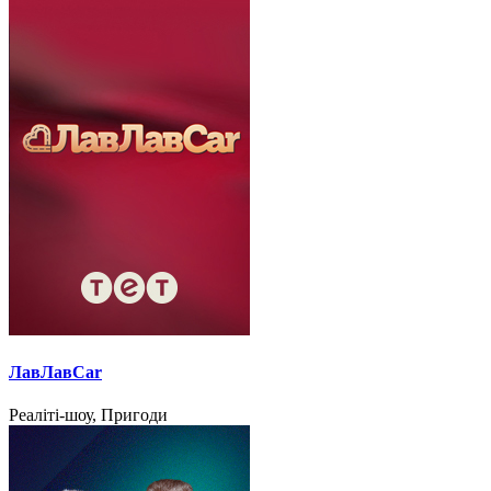
ЛавЛавCar
Реаліті-шоу, Пригоди