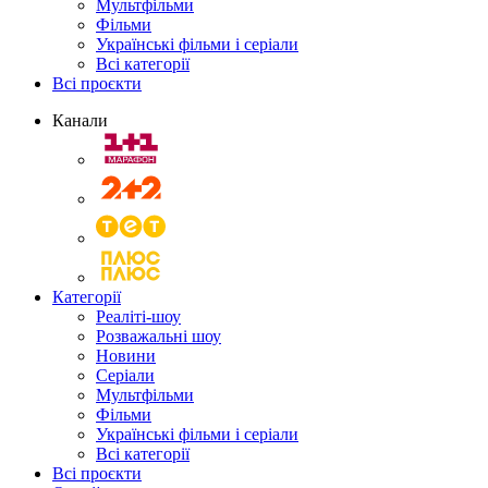
Мультфільми
Фільми
Українські фільми і серіали
Всі категорії
Всі проєкти
Канали
Категорії
Реаліті-шоу
Розважальні шоу
Новини
Серіали
Мультфільми
Фільми
Українські фільми і серіали
Всі категорії
Всі проєкти