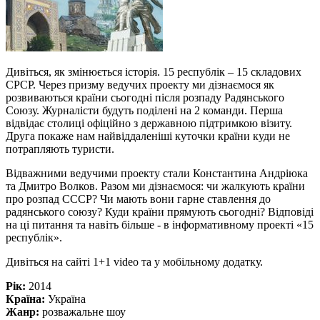
Дивіться, як змінюється історія. 15 республік – 15 складових
СРСР. Через призму ведучих проекту ми дізнаємося як
розвиваються країни сьогодні після розпаду Радянського
Союзу. Журналісти будуть поділені на 2 команди. Перша
відвідає столиці офіційно з державною підтримкою візиту.
Друга покаже нам найвіддаленіші куточки країни куди не
потрапляють туристи.
Відважними ведучими проекту стали Константина Андріюка
та Дмитро Волков. Разом ми дізнаємося: чи жалкують країни
про розпад СССР? Чи мають вони гарне ставлення до
радянського союзу? Куди країни прямують сьогодні? Відповіді
на ці питання та навіть більше - в інформативному проекті «15
республік».
Дивіться на сайті 1+1 video та у мобільному додатку.
Рік:
2014
Країна:
Україна
Жанр:
розважальне шоу