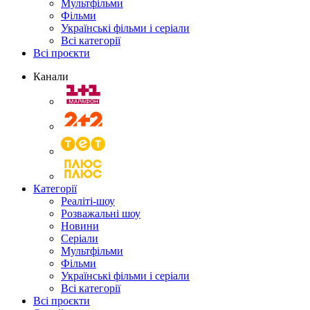
Мультфільми
Фільми
Українські фільми і серіали
Всі категорії
Всі проєкти
Канали
Категорії
Реаліті-шоу
Розважальні шоу
Новини
Серіали
Мультфільми
Фільми
Українські фільми і серіали
Всі категорії
Всі проєкти