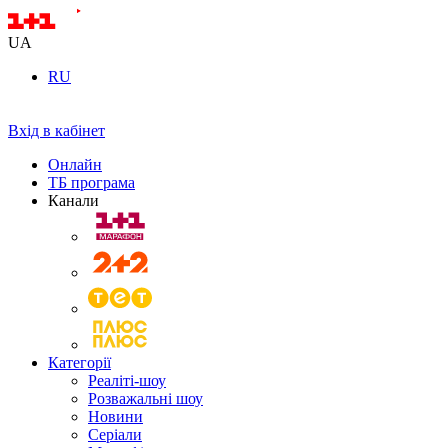
UA
RU
Вхід в кабінет
Онлайн
ТБ програма
Канали
Категорії
Реаліті-шоу
Розважальні шоу
Новини
Серіали