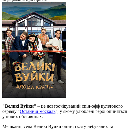
"Великі Вуйки"
– це довгоочікуваний спін-офф культового
серіалу "
Останній москаль
", у якому улюблені герої опиняться
у нових обставинах.
Мешканці села Великі Вуйки опиняться у небувалих та