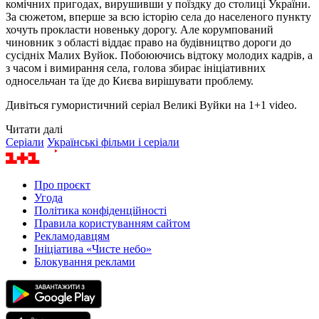
комічних пригодах, вирушивши у поїздку до столиці України.
За сюжетом, вперше за всю історію села до населеного пункту
хочуть прокласти новеньку дорогу. Але корумпований
чиновник з області віддає право на будівництво дороги до
сусідніх Малих Вуйок. Побоюючись відтоку молодих кадрів, а
з часом і вимирання села, голова збирає ініціативних
односельчан та їде до Києва вирішувати проблему.
Дивіться гумористичний серіал Великі Вуйки на 1+1 video.
Читати далі
Серіали
Українські фільми і серіали
Про проєкт
Угода
Політика конфіденційності
Правила користуванням сайтом
Рекламодавцям
Ініціатива «Чисте небо»
Блокування реклами