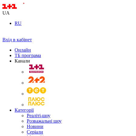
UA
RU
Вхід в кабінет
Онлайн
ТБ програма
Канали
Категорії
Реаліті-шоу
Розважальні шоу
Новини
Серіали