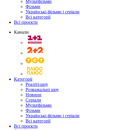
Мультфільми
Фільми
Українські фільми і серіали
Всі категорії
Всі проєкти
Канали
Категорії
Реаліті-шоу
Розважальні шоу
Новини
Серіали
Мультфільми
Фільми
Українські фільми і серіали
Всі категорії
Всі проєкти