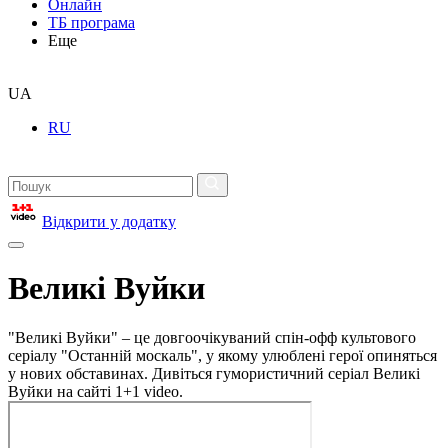
Онлайн
ТБ програма
Еще
UA
RU
Відкрити у додатку
Великі Вуйки
"Великі Вуйки" – це довгоочікуваний спін-офф культового
серіалу "Останній москаль", у якому улюблені герої опиняться
у нових обставинах. Дивіться гумористичний серіал Великі
Вуйки на сайті 1+1 video.