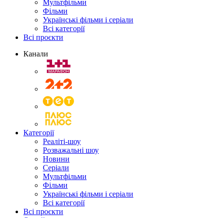
Мультфільми
Фільми
Українські фільми і серіали
Всі категорії
Всі проєкти
Канали
Категорії
Реаліті-шоу
Розважальні шоу
Новини
Серіали
Мультфільми
Фільми
Українські фільми і серіали
Всі категорії
Всі проєкти