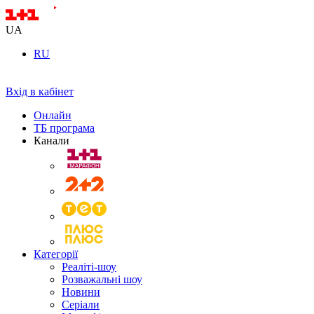
UA
RU
Вхід в кабінет
Онлайн
ТБ програма
Канали
Категорії
Реаліті-шоу
Розважальні шоу
Новини
Серіали