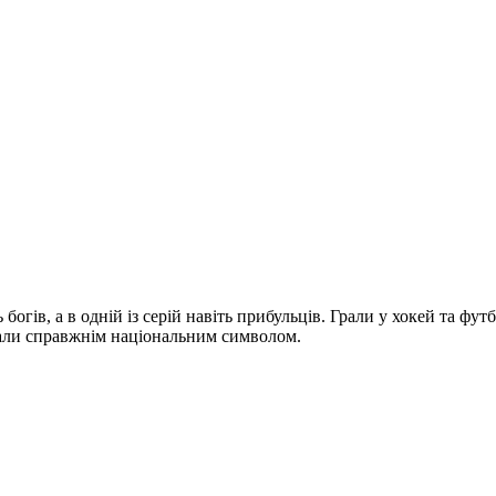
 богів, а в одній із серій навіть прибульців. Грали у хокей та ф
тали справжнім національним символом.