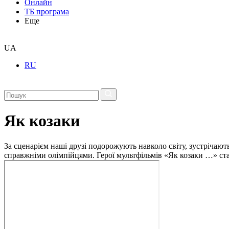
Онлайн
ТБ програма
Еще
UA
RU
Як козаки
За сценарієм наші друзі подорожують навколо світу, зустрічають
справжніми олімпійцями. Герої мультфільмів «Як козаки …» с