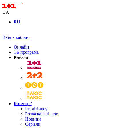
UA
RU
Вхід в кабінет
Онлайн
ТБ програма
Канали
Категорії
Реаліті-шоу
Розважальні шоу
Новини
Серіали