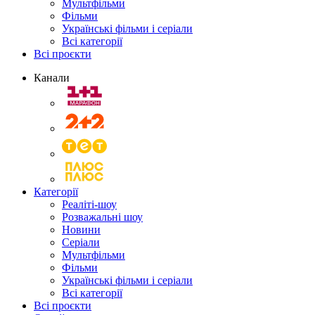
Мультфільми
Фільми
Українські фільми і серіали
Всі категорії
Всі проєкти
Канали
Категорії
Реаліті-шоу
Розважальні шоу
Новини
Серіали
Мультфільми
Фільми
Українські фільми і серіали
Всі категорії
Всі проєкти