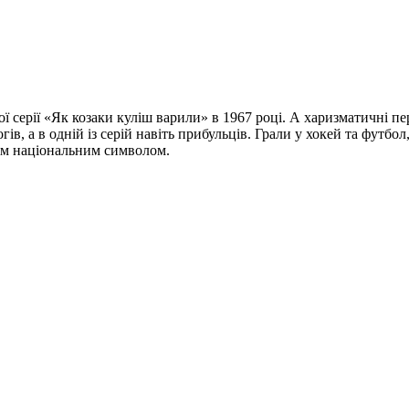
 серії «Як козаки куліш варили» в 1967 році. А харизматичні п
гів, а в одній із серій навіть прибульців. Грали у хокей та фут
ім національним символом.