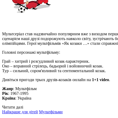
Мультсеріал став надзвичайно популярним вже з виходом першої
сценарієм наші друзі подорожують навколо світу, зустрічають бо
олімпійцями. Герої мультфільмів «Як козаки …» стали справжн
Головні персонажі мультфільму:
Грай – хитрий і розсудливий козак-характерник.
Око – вправний стрілець, бадьорий і войовничий козак.
Тур – сильний, сором'язливий та сентиментальний козак.
Дивіться пригоди трьох друзів-козаків онлайн на
1+1 video
.
Жанр
: Мультфільм
Рік
: 1967-1995
Країна
: Україна
Читати далі
Найкраще для дітей
Мультфільми