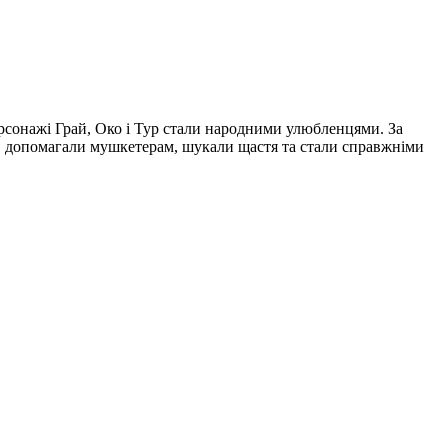
ерсонажі Грай, Око і Тур стали народними улюбленцями. За
бол, допомагали мушкетерам, шукали щастя та стали справжніми