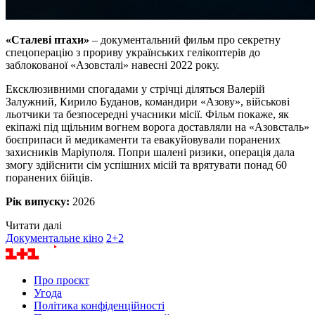
«Сталеві птахи»
– документальний фильм про секретну
спецоперацію з прориву українських гелікоптерів до
заблокованої «Азовсталі» навесні 2022 року.
Ексклюзивними спогадами у стрічці діляться Валерій
Залужний, Кирило Буданов, командири «Азову», військові
льотчики та безпосередні учасники місії. Фільм покаже, як
екіпажі під щільним вогнем ворога доставляли на «Азовсталь»
боєприпаси й медикаменти та евакуйовували поранених
захисників Маріуполя. Попри шалені ризики, операція дала
змогу здійснити сім успішних місій та врятувати понад 60
поранених бійців.
Рік випуску:
2026
Читати далі
Документальне кіно
2+2
Про проєкт
Угода
Політика конфіденційності