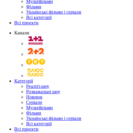
Мультфільми
Фільми
Українські фільми і серіали
Всі категорії
Всі проєкти
Канали
Категорії
Реаліті-шоу
Розважальні шоу
Новини
Серіали
Мультфільми
Фільми
Українські фільми і серіали
Всі категорії
Всі проєкти