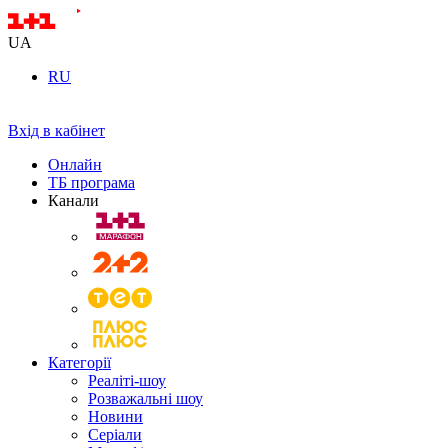
UA
RU
Вхід в кабінет
Онлайн
ТБ програма
Канали
Категорії
Реаліті-шоу
Розважальні шоу
Новини
Серіали