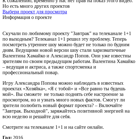
К сожалению, временно у нас нет прав на показ этого видео.
Но есть много других проектов
Выбери проект для просмотра
Информация о проекте
Скучали по любимому проекту "Завтрак" на телеканале 1+1
по выходным? Телеканал 1+1 решил эту проблему. Теперь
посмотреть утреннее шоу можно будет не только по будним
дням. Ведущими новой версии шоу стали харизматичные
Валентина Хамайко и Александр Попов. Они уже известны
зрителям по своим предыдущим работам. Валентина Хамайко
– ведущая и актриса, а также спортсменка и
профессиональный повар.
Игру Александра Попова можно наблюдать в известных
проектах «Хозяйка», «Я с тобой» и «Все равно ты будешь
мой». Вы сможете не только поднять себе настроение за
просмотром, но и узнать много новых фактов. Смогут ли
зрители полюбить новый формат проекта? – Включайте
"Завтрак. Выходной", заряжайтесь позитивной энергией на
всю неделю и решайте для себя.
Смотрите на телеканале 1+1 и на сайте онлайн.
Год:
2016