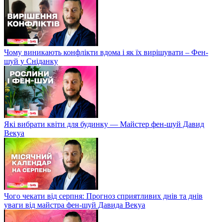
Чому виникають конфлікти вдома і як їх вирішувати – Фен-
шуй у Сніданку
Які вибрати квіти для будинку — Майстер фен-шуй Давид
Векуа
Чого чекати від серпня: Прогноз сприятливих днів та днів
уваги від майстра фен-шуй Давида Векуа