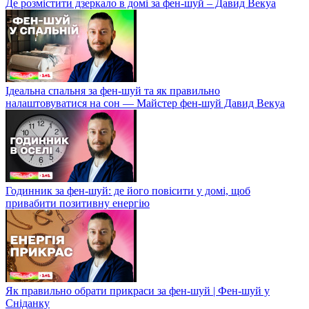
Де розмістити дзеркало в домі за фен-шуй – Давид Векуа
Ідеальна спальня за фен-шуй та як правильно
налаштовуватися на сон — Майстер фен-шуй Давид Векуа
Годинник за фен-шуй: де його повісити у домі, щоб
привабити позитивну енергію
Як правильно обрати прикраси за фен-шуй | Фен-шуй у
Сніданку