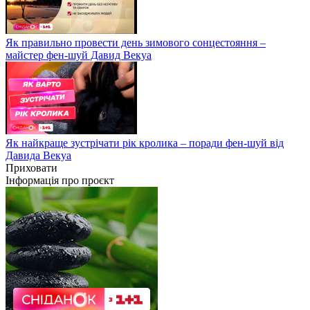
Як правильно провести день зимового сонцестояння –
майстер фен-шуй Давид Векуа
Як найкраще зустрічати рік кролика – поради фен-шуй від
Давида Векуа
Приховати
Інформація про проєкт