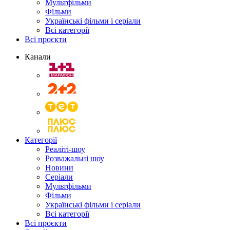
Мультфільми
Фільми
Українські фільми і серіали
Всі категорії
Всі проєкти
Канали
Категорії
Реаліті-шоу
Розважальні шоу
Новини
Серіали
Мультфільми
Фільми
Українські фільми і серіали
Всі категорії
Всі проєкти