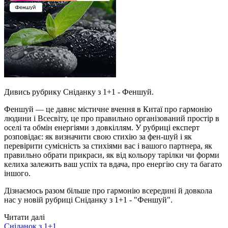
Дивись рубрику Сніданку з 1+1 - Феншуй.
Феншуй — це давнє містичне вчення в Китаї про гармонію
людини і Всесвіту, це про правильно організований простір в
оселі та обмін енергіями з довкіллям. У рубриці експерт
розповідає: як визначити свою стихію за фен-шуй і як
перевірити сумісність за стихіями вас і вашого партнера, як
правильно обрати прикраси, як від кольору тарілки чи форми
келиха залежить ваш успіх та вдача, про енергію сну та багато
іншого.
Дізнаємось разом більше про гармонію всередині й довкола
нас у новій рубриці Сніданку з 1+1 - "Феншуй".
Читати далі
Сніданок з 1+1