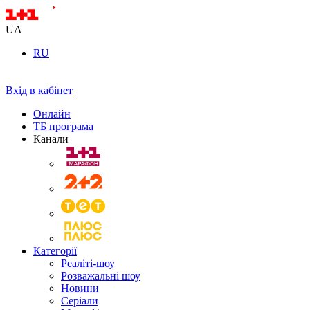
UA
RU
Вхід в кабінет
Онлайн
ТБ програма
Канали
Категорії
Реаліті-шоу
Розважальні шоу
Новини
Серіали