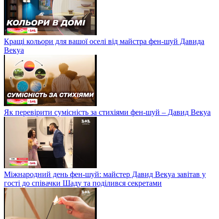
Кращі кольори для вашої оселі від майстра фен-шуй Давида
Векуа
Як перевірити сумісність за стихіями фен-шуй – Давид Векуа
Міжнародний день фен-шуй: майстер Давид Векуа завітав у
гості до співачки Шаду та поділився секретами