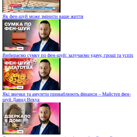
Як фен-шуй може змінити ваше життя
Вибираємо сумку по фен-шуй: залучаємо удачу, гроші та успіх
Які звички та амулети приваблюють фінанси – Майстер фен-
шуй Давид Векуа