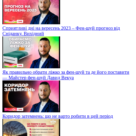
Сприятливі дні на вересень 2023 – Фен-шуй прогноз від
Сніданку. Вихідний
Як правильно обрати ліжко за фен-шуй та де його поставити
— Майстер фен-шуй Давид Векуа
Коридор затемнень: що не варто робити в цей період