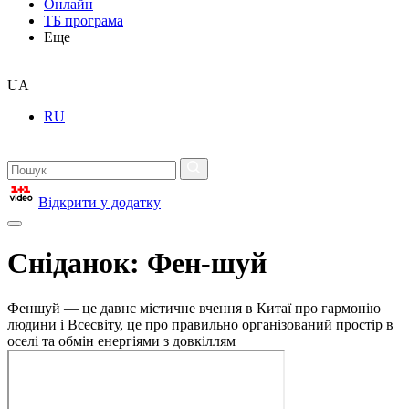
Онлайн
ТБ програма
Еще
UA
RU
Відкрити у додатку
Сніданок: Фен-шуй
Феншуй — це давнє містичне вчення в Китаї про гармонію
людини і Всесвіту, це про правильно організований простір в
оселі та обмін енергіями з довкіллям