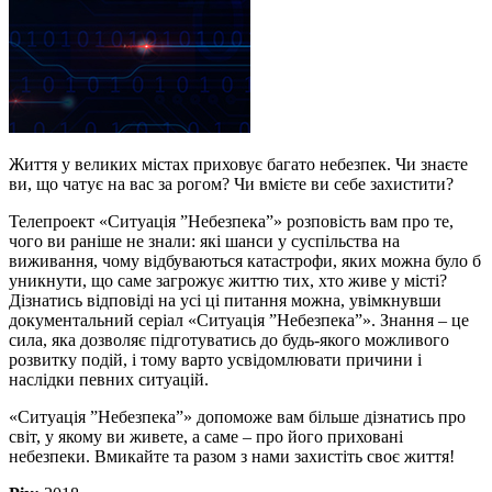
Життя у великих містах приховує багато небезпек. Чи знаєте
ви, що чатує на вас за рогом? Чи вмієте ви себе захистити?
Телепроект «Ситуація ”Небезпека”» розповість вам про те,
чого ви раніше не знали: які шанси у суспільства на
виживання, чому відбуваються катастрофи, яких можна було б
уникнути, що саме загрожує життю тих, хто живе у місті?
Дізнатись відповіді на усі ці питання можна, увімкнувши
документальний серіал «Ситуація ”Небезпека”». Знання – це
сила, яка дозволяє підготуватись до будь-якого можливого
розвитку подій, і тому варто усвідомлювати причини і
наслідки певних ситуацій.
«Ситуація ”Небезпека”» допоможе вам більше дізнатись про
світ, у якому ви живете, а саме – про його приховані
небезпеки. Вмикайте та разом з нами захистіть своє життя!