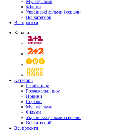
Мультфільми
Фільми
Українські фільми і серіали
Всі категорії
Всі проєкти
Канали
Категорії
Реаліті-шоу
Розважальні шоу
Новини
Серіали
Мультфільми
Фільми
Українські фільми і серіали
Всі категорії
Всі проєкти