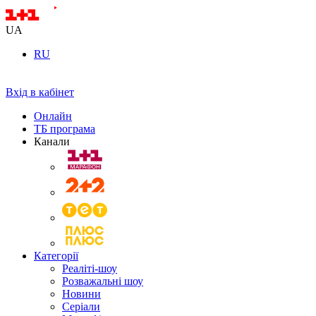
UA
RU
Вхід в кабінет
Онлайн
ТБ програма
Канали
Категорії
Реаліті-шоу
Розважальні шоу
Новини
Серіали