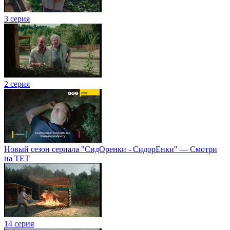
3 серия
2 серия
Новый сезон сериала "СидОренки - СидорЕнки" — Смотри
на ТЕТ
14 серия