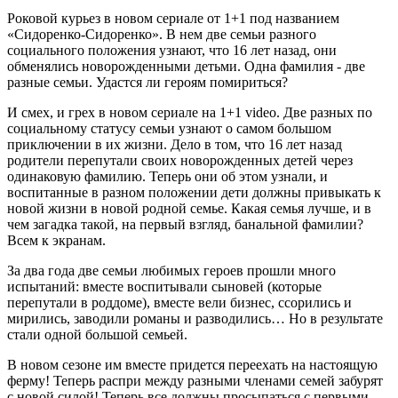
Роковой курьез в новом сериале от 1+1 под названием
«Сидоренко-Сидоренко». В нем две семьи разного
социального положения узнают, что 16 лет назад, они
обменялись новорожденными детьми. Одна фамилия - две
разные семьи. Удастся ли героям помириться?
И смех, и грех в новом сериале на 1+1 video. Две разных по
социальному статусу семьи узнают о самом большом
приключении в их жизни. Дело в том, что 16 лет назад
родители перепутали своих новорожденных детей через
одинаковую фамилию. Теперь они об этом узнали, и
воспитанные в разном положении дети должны привыкать к
новой жизни в новой родной семье. Какая семья лучше, и в
чем загадка такой, на первый взгляд, банальной фамилии?
Всем к экранам.
За два года две семьи любимых героев прошли много
испытаний: вместе воспитывали сыновей (которые
перепутали в роддоме), вместе вели бизнес, ссорились и
мирились, заводили романы и разводились… Но в результате
стали одной большой семьей.
В новом сезоне им вместе придется переехать на настоящую
ферму! Теперь распри между разными членами семей забурят
с новой силой! Теперь все должны просыпаться с первыми