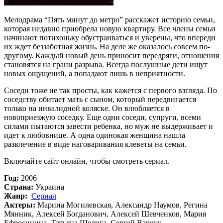
Мелодрама “Пять минут до метро” расскажет историю семьи,
которая недавно приобрела новую квартиру. Все члены семьи
начинают потихоньку обустраиваться и уверены, что впереди
их ждет беззаботная жизнь. На деле же оказалось совсем по-
другому. Каждый новый день приносит передряги, отношения
становятся на грани разрыва. Всегда послушные дети ищут
новых ощущений, а попадают лишь в неприятности.
Соседи тоже не так просты, как кажется с первого взгляда. По
соседству обитает мать с сыном, который передвигается
только на инвалидной коляске. Он влюбляется в
новоприезжую соседку. Еще одни соседи, супруги, всеми
силами пытаются завести ребенка, но муж не выдерживает и
идет к любовнице. А одна одинокая женщина нашла
развлечение в виде наговаривания клеветы на семьи.
Включайте сайт онлайн, чтобы смотреть сериал.
Год:
2006
Страна:
Украина
Жанр:
Сериал
Актеры:
Марина Могилевская, Александр Наумов, Регина
Мянник, Алексей Богданович, Алексей Шевченков, Мария
Ефросинина, Татьяна Шелига, Сергей Варчук