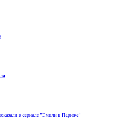
е
еля
показали в сериале "Эмили в Париже"