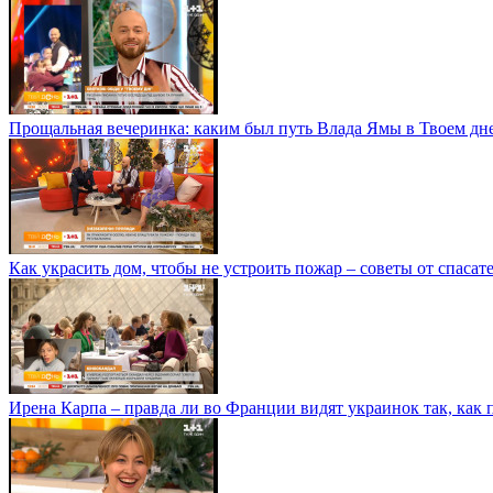
Прощальная вечеринка: каким был путь Влада Ямы в Твоем дн
Как украсить дом, чтобы не устроить пожар – советы от спасат
Ирена Карпа – правда ли во Франции видят украинок так, как 