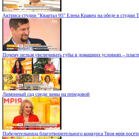
Актриса студии "Квартал 95" Елена Кравец на обеде в студии 
Почему нельзя увеличивать губы в домашних условиях – плас
Лимонный сад среди зимы на передовой
Победительница благотворительного конкурса Твоя мрія посет