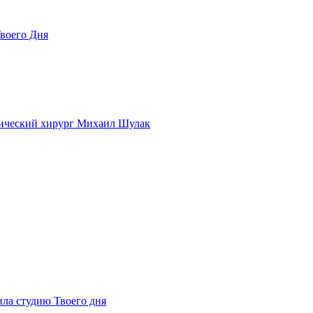
Твоего Дня
тический хирург Михаил Шулак
ила студию Твоего дня