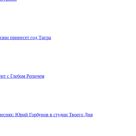
изни принесет год Тигра
ент с Глебом Репичем
песнях: Юрий Горбунов в студии Твоего Дня