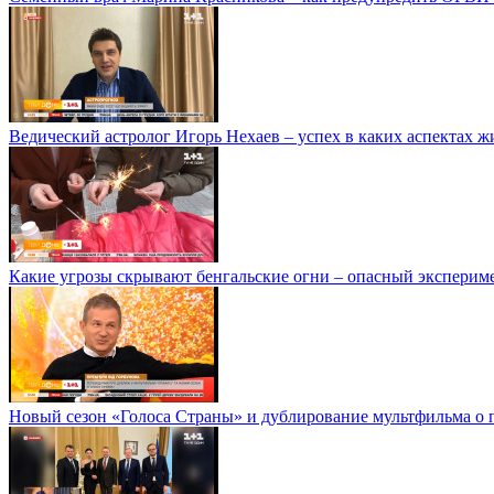
Ведический астролог Игорь Нехаев – успех в каких аспектах ж
Какие угрозы скрывают бенгальские огни – опасный эксперим
Новый сезон «Голоса Страны» и дублирование мультфильма о 