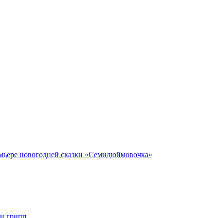
мьере новогодней сказки «Семидюймовочка»
и грипп