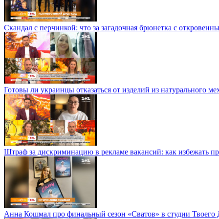
Скандал с перчинкой: что за загадочная брюнетка с откровенн
Готовы ли украинцы отказаться от изделий из натурального м
Штраф за дискриминацию в рекламе вакансий: как избежать п
Анна Кошмал про финальный сезон «Сватов» в студии Твоего 