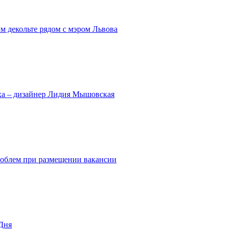
ым декольте рядом с мэром Львова
еха – дизайнер Лидия Мышовская
роблем при размещении вакансии
Дня