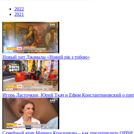
2022
2021
Новый хит Джамалы «Новий рік з тобою»
Игорь Ласточкин, Юрий Ткач и Ефим Константиновский о пре
Семейный врач Марина Красникова – как предупредить ОРВИ 