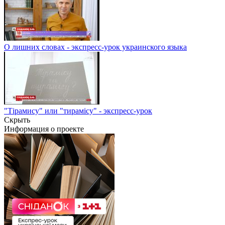
О лишних словах - экспресс-урок украинского языка
"Тірамису" или "тирамісу" - экспресс-урок
Скрыть
Информация о проекте