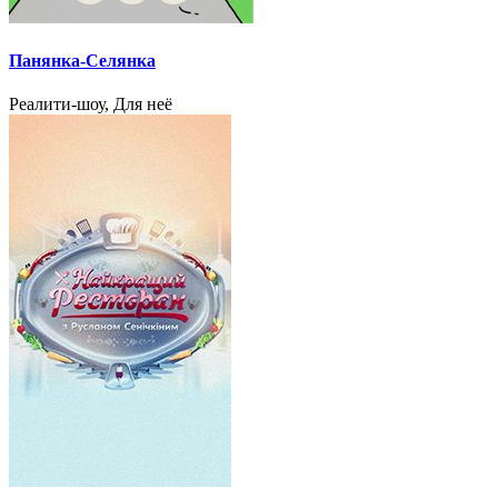
Панянка-Селянка
Реалити-шоу, Для неё