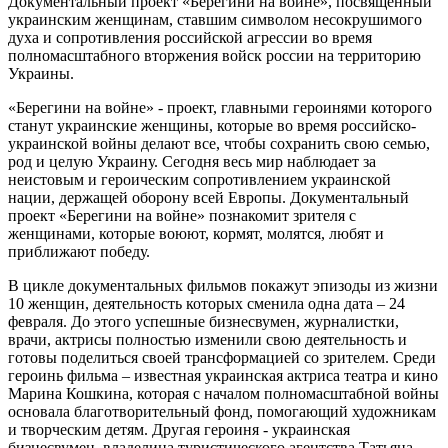
Документальный проект «Берегини на войне», посвященный
украинским женщинам, ставшим символом несокрушимого
духа и сопротивления российской агрессии во время
полномасштабного вторжения войск россии на территорию
Украины.
«Берегини на войне» - проект, главными героинями которого
станут украинские женщины, которые во время российско-
украинской войны делают все, чтобы сохранить свою семью,
род и целую Украину. Сегодня весь мир наблюдает за
неистовым и героическим сопротивлением украинской
нации, держащей оборону всей Европы. Документальный
проект «Берегини на войне» познакомит зрителя с
женщинами, которые воюют, кормят, молятся, любят и
приближают победу.
В цикле документальных фильмов покажут эпизоды из жизни
10 женщин, деятельность которых сменила одна дата – 24
февраля. До этого успешные бизнесвумен, журналистки,
врачи, актрисы полностью изменили свою деятельность и
готовы поделиться своей трансформацией со зрителем. Среди
героинь фильма – известная украинская актриса театра и кино
Марина Кошкина, которая с началом полномасштабной войны
основала благотворительный фонд, помогающий художникам
и творческим детям. Другая героиня - украинская
бизнесвумен, владелица туристического агентства Татьяна