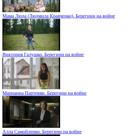
Мама Люда (Людмила Кравченко). Берегини на войне
Виктория Галушко. Берегини на войне
Марианна Партевян. Берегини на войне
Алла Самойленко. Берегини на войне