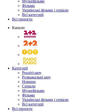
Мультфільми
Фільми
Українські фільми і серіали
Всі категорії
Всі проєкти
Канали
Категорії
Реаліті-шоу
Розважальні шоу
Новини
Серіали
Мультфільми
Фільми
Українські фільми і серіали
Всі категорії
Всі проєкти