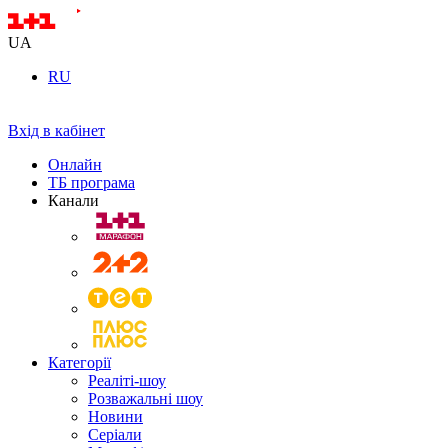
UA
RU
Вхід в кабінет
Онлайн
ТБ програма
Канали
Категорії
Реаліті-шоу
Розважальні шоу
Новини
Серіали