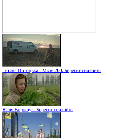
Тетяна Потоцька - Місія 200. Берегині на війні
Юлія Ворощук. Берегині на війні