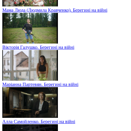
Мама Люда (Людмила Кравченко). Берегині на війні
Вікторія Галушко. Берегині на війні
Маріанна Партевян. Берегині на війні
Алла Самойленко. Берегині на війні