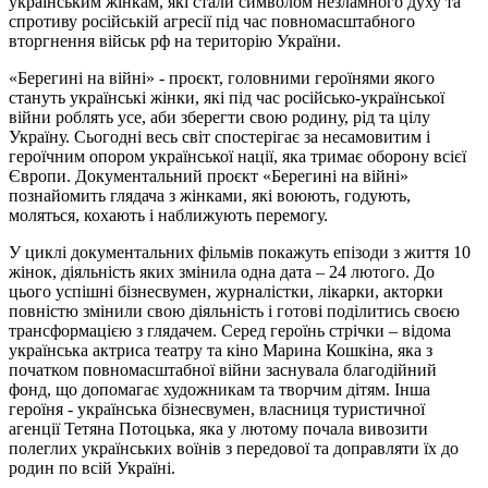
українським жінкам, які стали символом незламного духу та
спротиву російській агресії під час повномасштабного
вторгнення військ рф на територію України.
«Берегині на війні» - проєкт, головними героїнями якого
стануть українські жінки, які під час російсько-української
війни роблять усе, аби зберегти свою родину, рід та цілу
Україну. Сьогодні весь світ спостерігає за несамовитим і
героїчним опором української нації, яка тримає оборону всієї
Європи. Документальний проєкт «Берегині на війні»
познайомить глядача з жінками, які воюють, годують,
моляться, кохають і наближують перемогу.
У циклі документальних фільмів покажуть епізоди з життя 10
жінок, діяльність яких змінила одна дата – 24 лютого. До
цього успішні бізнесвумен, журналістки, лікарки, акторки
повністю змінили свою діяльність і готові поділитись своєю
трансформацією з глядачем. Серед героїнь стрічки – відома
українська актриса театру та кіно Марина Кошкіна, яка з
початком повномасштабної війни заснувала благодійний
фонд, що допомагає художникам та творчим дітям. Інша
героїня - українська бізнесвумен, власниця туристичної
агенції Тетяна Потоцька, яка у лютому почала вивозити
полеглих українських воїнів з передової та доправляти їх до
родин по всій Україні.