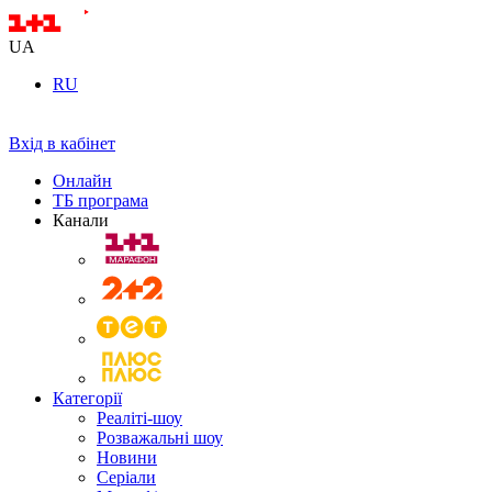
UA
RU
Вхід в кабінет
Онлайн
ТБ програма
Канали
Категорії
Реаліті-шоу
Розважальні шоу
Новини
Серіали