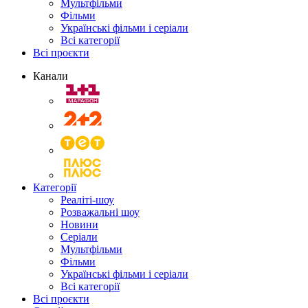
Мультфільми
Фільми
Українські фільми і серіали
Всі категорії
Всі проєкти
Канали
Категорії
Реаліті-шоу
Розважальні шоу
Новини
Серіали
Мультфільми
Фільми
Українські фільми і серіали
Всі категорії
Всі проєкти