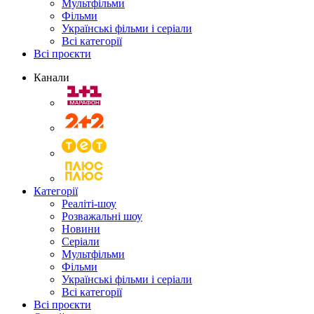
Мультфільми
Фільми
Українські фільми і серіали
Всі категорії
Всі проєкти
Канали
Категорії
Реаліті-шоу
Розважальні шоу
Новини
Серіали
Мультфільми
Фільми
Українські фільми і серіали
Всі категорії
Всі проєкти