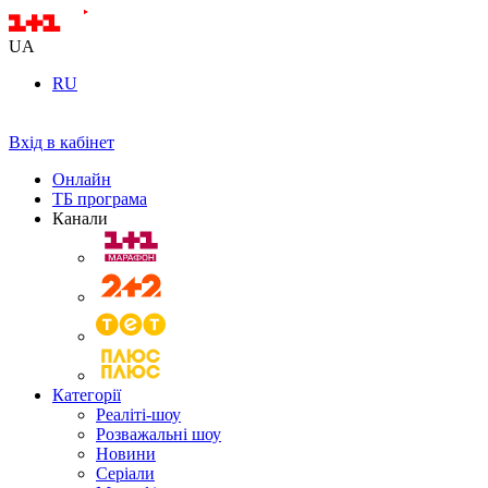
UA
RU
Вхід в кабінет
Онлайн
ТБ програма
Канали
Категорії
Реаліті-шоу
Розважальні шоу
Новини
Серіали