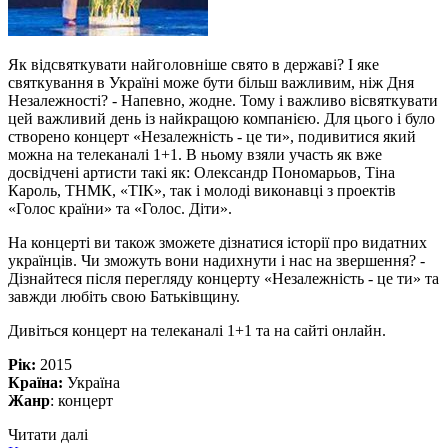
Як відсвяткувати найголовніше свято в державі? І яке
святкування в Україні може бути більш важливим, ніж Дня
Незалежності? - Напевно, жодне. Тому і важливо вісвяткувати
цей важливий день із найкращою компанією. Для цього і було
створено концерт «Незалежність - це ти», подивитися який
можна на телеканалі 1+1. В ньому взяли участь як вже
досвідчені артисти такі як: Олександр Пономарьов, Тіна
Кароль, ТНМК, «ТІК», так і молоді виконавці з проектів
«Голос країни» та «Голос. Діти».
На концерті ви також зможете дізнатися історії про видатних
українців. Чи зможуть вони надихнути і нас на звершення? -
Дізнайтеся після перегляду концерту «Незалежність - це ти» та
завжди любіть свою Батьківщину.
Дивіться концерт на телеканалі 1+1 та на сайті онлайн.
Рік:
2015
Країна:
Україна
Жанр
: концерт
Читати далі