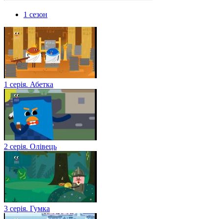
1 сезон
1 серія. Абетка
2 серія. Олівець
3 серія. Гумка