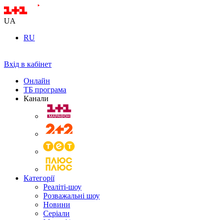
UA
RU
Вхід в кабінет
Онлайн
ТБ програма
Канали
Категорії
Реаліті-шоу
Розважальні шоу
Новини
Серіали