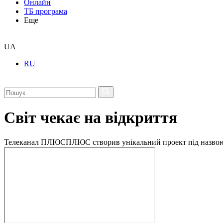
Онлайн
ТБ програма
Еще
UA
RU
Світ чекає на відкриття
Телеканал ПЛЮСПЛЮС створив унікальний проект під назвою «Сві