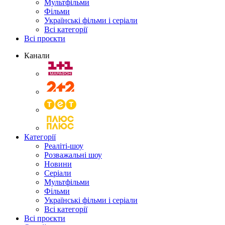
Мультфільми
Фільми
Українські фільми і серіали
Всі категорії
Всі проєкти
Канали
Категорії
Реаліті-шоу
Розважальні шоу
Новини
Серіали
Мультфільми
Фільми
Українські фільми і серіали
Всі категорії
Всі проєкти