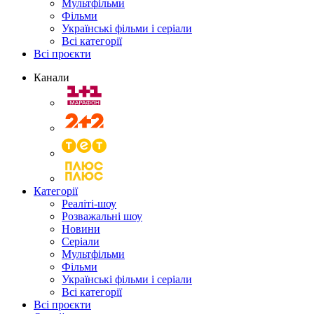
Мультфільми
Фільми
Українські фільми і серіали
Всі категорії
Всі проєкти
Канали
Категорії
Реаліті-шоу
Розважальні шоу
Новини
Серіали
Мультфільми
Фільми
Українські фільми і серіали
Всі категорії
Всі проєкти