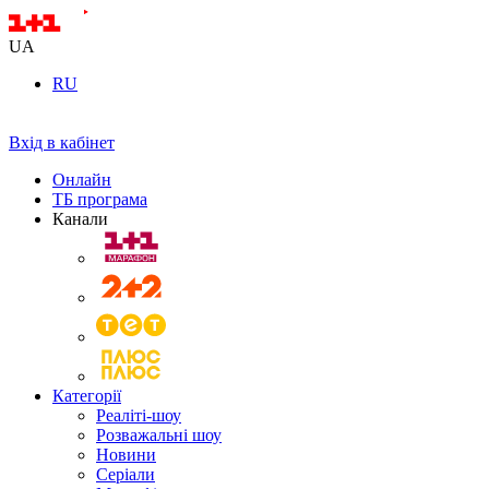
UA
RU
Вхід в кабінет
Онлайн
ТБ програма
Канали
Категорії
Реаліті-шоу
Розважальні шоу
Новини
Серіали