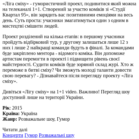
«Ліга сміху» - гумористичний проект, подивитися який можна
на телеканалі 1+1. Створений за участю коміків зі «Студії
Квартал 95», він зарядить вас позитивними емоціями на весь
день. Суть проста: учасники змагатимуться один з одним в
мистецтві смішити людей.
Проект розділений на кілька етапів: в першому учасники
пройдуть відбірковий тур, у другому залишаться лише 12 з
них і лише 2 найкращі команди будуть в фіналі. За командами
буде закріплено ментора - відомого коміка. Він допоможе
артистам перемогти в проекті і підвищити рівень своєї
майстерності. Судити коміків буде зоряний склад журі. Хто ж
переможе в битві сміху? Чи зможуть молоді таланти довести
свою перевагу? - Дізнавайтеся після перегляду проекту «Ліга
сміху».
Дивіться «Лігу сміху» на 1+1 video. Важливо! Перегляд шоу
доступний лише на території України.
Рік
: 2015
Країна:
Україна
Жанр:
Розважальне шоу, Гумор
Читати далі
Концерти
Гумор
Розважальні шоу