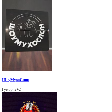
ШоуМухоСлон
Гумор, 2+2