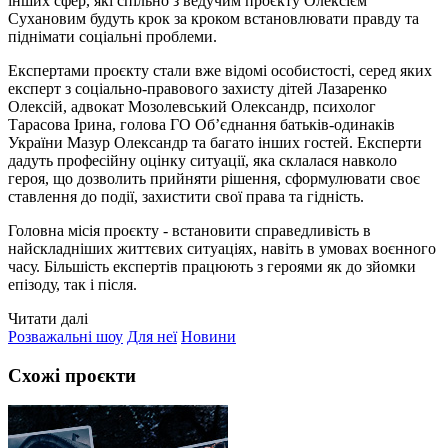
інших сфер, які спільно з ведучим проєкту Олексієм
Сухановим будуть крок за кроком встановлювати правду та
піднімати соціальні проблеми.
Експертами проєкту стали вже відомі особистості, серед яких
експерт з соціально-правового захисту дітей Лазаренко
Олексій, адвокат Мозолевський Олександр, психолог
Тарасова Ірина, голова ГО Об’єднання батьків-одинаків
України Мазур Олександр та багато інших гостей. Експерти
дадуть професійну оцінку ситуації, яка склалася навколо
героя, що дозволить прийняти рішення, сформулювати своє
ставлення до події, захистити свої права та гідність.
Головна місія проєкту - встановити справедливість в
найскладніших життєвих ситуаціях, навіть в умовах воєнного
часу. Більшість експертів працюють з героями як до зйомки
епізоду, так і після.
Читати далі
Розважальні шоу
Для неї
Новини
Схожі проєкти