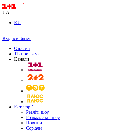
UA
RU
Вхід в кабінет
Онлайн
ТБ програма
Канали
Категорії
Реаліті-шоу
Розважальні шоу
Новини
Серіали