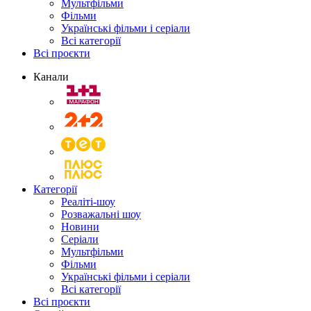
Мультфільми
Фільми
Українські фільми і серіали
Всі категорії
Всі проєкти
Канали
Категорії
Реаліті-шоу
Розважальні шоу
Новини
Серіали
Мультфільми
Фільми
Українські фільми і серіали
Всі категорії
Всі проєкти