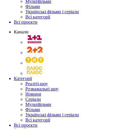
Мультфільми
Фільми
Українські фільми і серіали
Всі категорії
Всі проєкти
Канали
Категорії
Реаліті-шоу
Розважальні шоу
Новини
Серіали
Мультфільми
Фільми
Українські фільми і серіали
Всі категорії
Всі проєкти