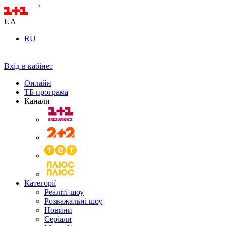
UA
RU
Вхід в кабінет
Онлайн
ТБ програма
Канали
Категорії
Реаліті-шоу
Розважальні шоу
Новини
Серіали