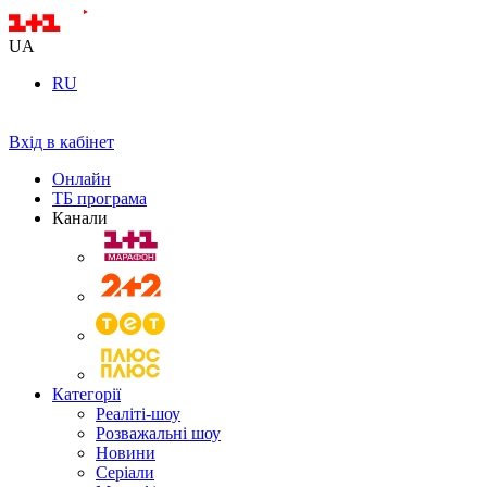
UA
RU
Вхід в кабінет
Онлайн
ТБ програма
Канали
Категорії
Реаліті-шоу
Розважальні шоу
Новини
Серіали