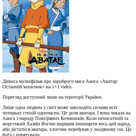
Дивись мультфільм про хороброго мага Аанга «Аватар:
Останній захисник» на 1+1 video.
Перегляд доступний лише на території України.
Лише одна людина у світі може заволодіти силами всіх
чотирьох стихій одночасно. Це доля аватара. І вона чекала на
Аанга з народу Повітряних Кочівників. Коли ненаситний та
жорстокий Хазяїн Вогню вирішив винищити весь цей народ,
аби дістатися аватара, хлопчик перебував у льодяному сні. Це
його і порятувало.