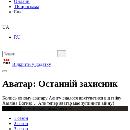
Онлайн
ТБ програма
Еще
UA
RU
Відкрити у додатку
Аватар: Останній захисник
Колись юному аватару Аангу вдалося врятуватися від гніву
Хазяїна Вогню… Але тепер аватар має зупинити війну!
Відео недоступне в вашому регіоні
1 сезон
2 сезон
3 сезон