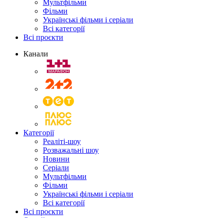
Мультфільми
Фільми
Українські фільми і серіали
Всі категорії
Всі проєкти
Канали
Категорії
Реаліті-шоу
Розважальні шоу
Новини
Серіали
Мультфільми
Фільми
Українські фільми і серіали
Всі категорії
Всі проєкти