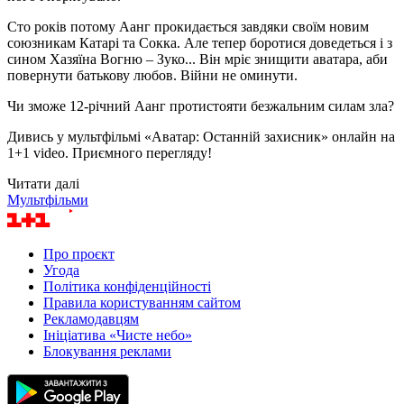
Сто років потому Аанг прокидається завдяки своїм новим
союзникам Катарі та Сокка. Але тепер боротися доведеться і з
сином Хазяїна Вогню – Зуко... Він мріє знищити аватара, аби
повернути батькову любов. Війни не оминути.
Чи зможе 12-річний Аанг протистояти безжальним силам зла?
Дивись у мультфільмі «Аватар: Останній захисник» онлайн на
1+1 video. Приємного перегляду!
Читати далі
Мультфільми
Про проєкт
Угода
Політика конфіденційності
Правила користуванням сайтом
Рекламодавцям
Ініціатива «Чисте небо»
Блокування реклами