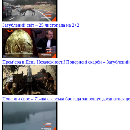
Загублений світ – 25 листопада на 2+2
Прем’єра в День Незалежності! Повернені скарби – Загублений 
Поверни своє – 71-ша єгерська бригада запрошує доєднатися д