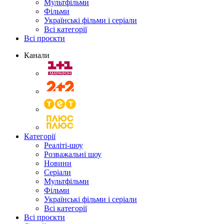
Мультфільми
Фільми
Українські фільми і серіали
Всі категорії
Всі проєкти
Канали
Категорії
Реаліті-шоу
Розважальні шоу
Новини
Серіали
Мультфільми
Фільми
Українські фільми і серіали
Всі категорії
Всі проєкти