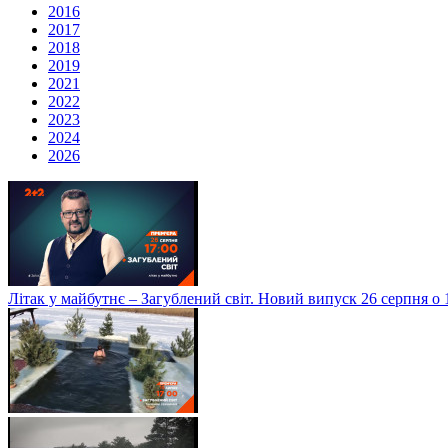
2016
2017
2018
2019
2021
2022
2023
2024
2026
Літак у майбутнє – Загублений світ. Новий випуск 26 серпня о 