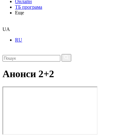
Онлайн
ТБ програма
Еще
UA
RU
Анонси 2+2