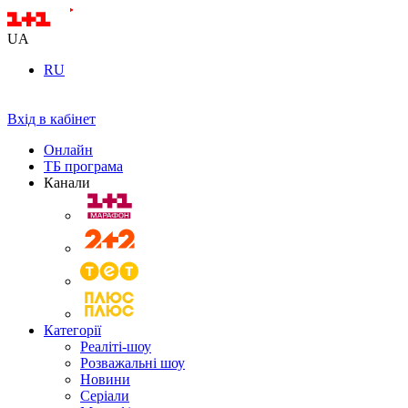
UA
RU
Вхід в кабінет
Онлайн
ТБ програма
Канали
Категорії
Реаліті-шоу
Розважальні шоу
Новини
Серіали