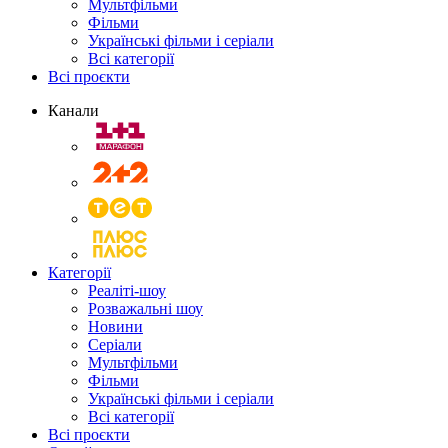
Мультфільми
Фільми
Українські фільми і серіали
Всі категорії
Всі проєкти
Канали
Категорії
Реаліті-шоу
Розважальні шоу
Новини
Серіали
Мультфільми
Фільми
Українські фільми і серіали
Всі категорії
Всі проєкти