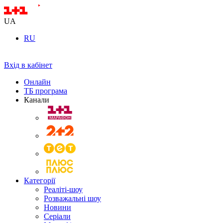
UA
RU
Вхід в кабінет
Онлайн
ТБ програма
Канали
Категорії
Реаліті-шоу
Розважальні шоу
Новини
Серіали