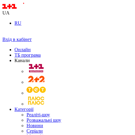
UA
RU
Вхід в кабінет
Онлайн
ТБ програма
Канали
Категорії
Реаліті-шоу
Розважальні шоу
Новини
Серіали