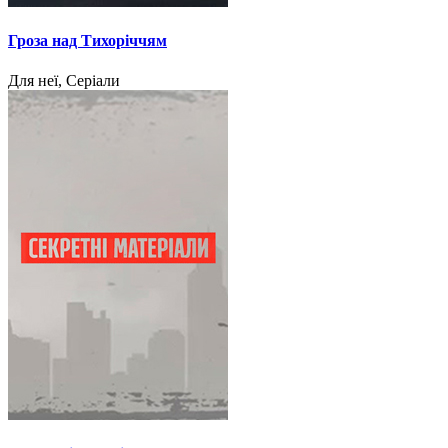
Гроза над Тихоріччям
Для неї, Серіали