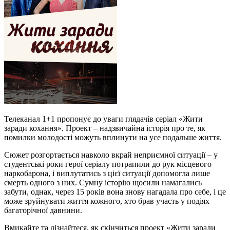
Телеканал 1+1 пропонує до уваги глядачів серіал «Жити
заради кохання». Проект – надзвичайна історія про те, як
помилки молодості можуть вплинути на усе подальше життя.
Сюжет розгортається навколо вкрай неприємної ситуації – у
студентські роки герої серіалу потрапили до рук місцевого
наркобарона, і виплутатись з цієї ситуації допомогла лише
смерть одного з них. Сумну історію щосили намагались
забути, однак, через 15 років вона знову нагадала про себе, і це
може зруйнувати життя кожного, хто брав участь у подіях
багаторічної давнини.
Вмикайте та дізнайтеся, як скінчиться проект «Жити заради