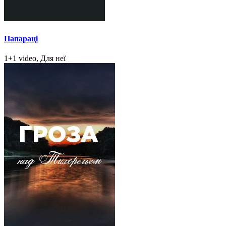
Папараці
1+1 video, Для неї