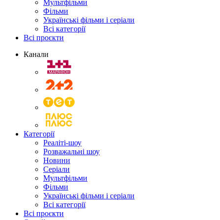
Мультфільми
Фільми
Українські фільми і серіали
Всі категорії
Всі проєкти
Канали
Категорії
Реаліті-шоу
Розважальні шоу
Новини
Серіали
Мультфільми
Фільми
Українські фільми і серіали
Всі категорії
Всі проєкти