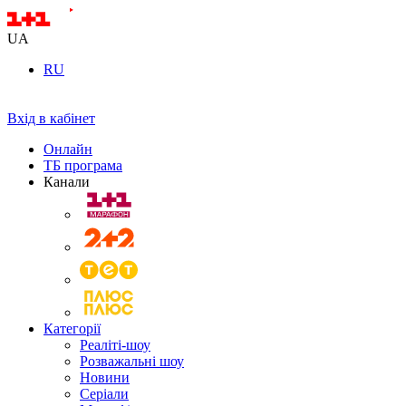
UA
RU
Вхід в кабінет
Онлайн
ТБ програма
Канали
Категорії
Реаліті-шоу
Розважальні шоу
Новини
Серіали