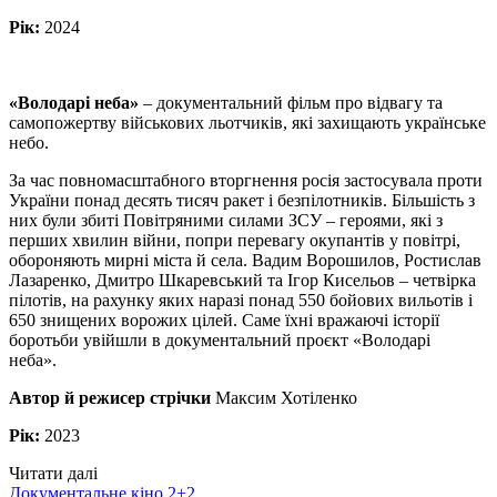
Рік:
2024
«Володарі неба»
– документальний фільм про відвагу та
самопожертву військових льотчиків, які захищають українське
небо.
За час повномасштабного вторгнення росія застосувала проти
України понад десять тисяч ракет і безпілотників. Більшість з
них були збиті Повітряними силами ЗСУ – героями, які з
перших хвилин війни, попри перевагу окупантів у повітрі,
обороняють мирні міста й села. Вадим Ворошилов, Ростислав
Лазаренко, Дмитро Шкаревський та Ігор Кисельов – четвірка
пілотів, на рахунку яких наразі понад 550 бойових вильотів і
650 знищених ворожих цілей. Саме їхні вражаючі історії
боротьби увійшли в документальний проєкт «Володарі
неба».
Автор й режисер стрічки
Максим Хотіленко
Рік:
2023
Читати далі
Документальне кіно
2+2