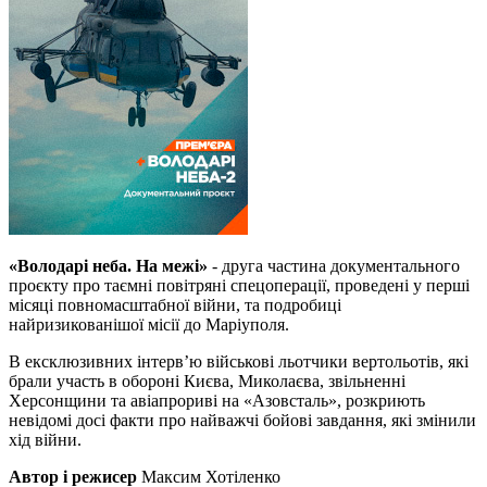
«Володарі неба. На межі»
-
друга частина документального
проєкту про таємні повітряні спецоперації, проведені у перші
місяці повномасштабної війни, та подробиці
найризикованішої місії до Маріуполя.
В ексклюзивних інтерв’ю військові льотчики вертольотів, які
брали участь в обороні Києва, Миколаєва, звільненні
Херсонщини та авіапрориві на «Азовсталь», розкриють
невідомі досі факти про найважчі бойові завдання, які змінили
хід війни.
Автор і режисер
Максим Хотіленко