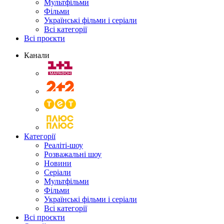
Мультфільми
Фільми
Українські фільми і серіали
Всі категорії
Всі проєкти
Канали
Категорії
Реаліті-шоу
Розважальні шоу
Новини
Серіали
Мультфільми
Фільми
Українські фільми і серіали
Всі категорії
Всі проєкти